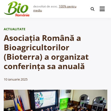
Skip
dezvoltat de asoc.
100% pentru
to
mediu
content
ACTUALITATE
Asociația Română a
Bioagricultorilor
(Bioterra) a organizat
conferința sa anuală
10 ianuarie 2025