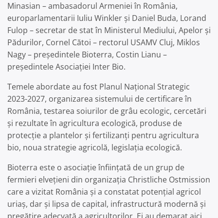
Minasian – ambasadorul Armeniei în România,
europarlamentarii Iuliu Winkler și Daniel Buda, Lorand
Fulop – secretar de stat în Ministerul Mediului, Apelor și
Pădurilor, Cornel Cătoi – rectorul USAMV Cluj, Miklos
Nagy – președintele Bioterra, Costin Lianu –
președintele Asociației Inter Bio.
Temele abordate au fost Planul Național Strategic
2023-2027, organizarea sistemului de certificare în
România, testarea soiurilor de grâu ecologic, cercetări
și rezultate în agricultura ecologică, produse de
protecție a plantelor și fertilizanți pentru agricultura
bio, noua strategie agricolă, legislația ecologică.
Bioterra este o asociație înființată de un grup de
fermieri elveţieni din organizaţia Christliche Ostmission
care a vizitat România şi a constatat potenţial agricol
uriaş, dar și lipsa de capital, infrastructură modernă și
pregătire adecvată a agricultorilor. Ei au demarat aici