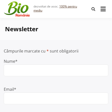
Skip
dezvoltat de asoc.
100% pentru
to
mediu
content
Newsletter
Câmpurile marcate cu
*
sunt obligatorii
Nume
*
Email
*