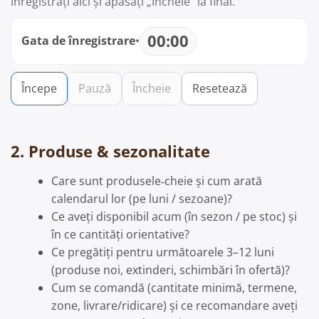
Înregistrați aici și apăsați „Încheie” la final.
00:00
Gata de înregistrare
•
Începe
Pauză
Încheie
Resetează
2. Produse & sezonalitate
Care sunt produsele‑cheie și cum arată
calendarul lor (pe luni / sezoane)?
Ce aveți disponibil acum (în sezon / pe stoc) și
în ce cantități orientative?
Ce pregătiți pentru următoarele 3–12 luni
(produse noi, extinderi, schimbări în ofertă)?
Cum se comandă (cantitate minimă, termene,
zone, livrare/ridicare) și ce recomandare aveți