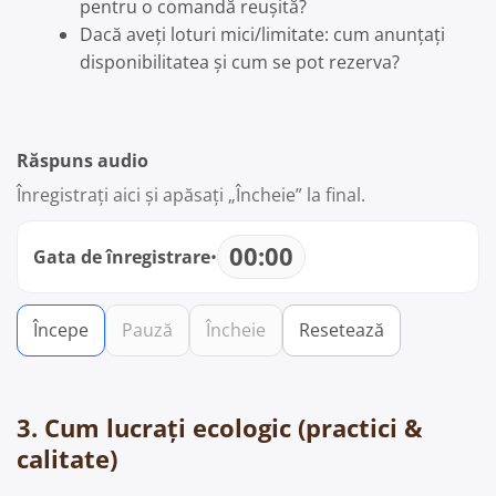
pentru o comandă reușită?
Dacă aveți loturi mici/limitate: cum anunțați
disponibilitatea și cum se pot rezerva?
Răspuns audio
Înregistrați aici și apăsați „Încheie” la final.
00:00
Gata de înregistrare
•
Începe
Pauză
Încheie
Resetează
3. Cum lucrați ecologic (practici &
calitate)