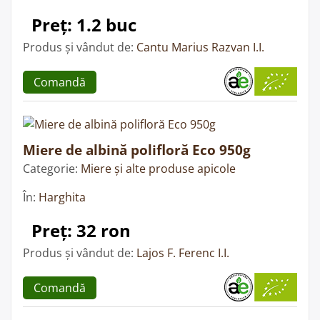
Preț: 1.2 buc
Produs și vândut de:
Cantu Marius Razvan I.I.
Comandă
Miere de albină polifloră Eco 950g
Categorie:
Miere și alte produse apicole
În:
Harghita
Preț: 32 ron
Produs și vândut de:
Lajos F. Ferenc I.I.
Comandă