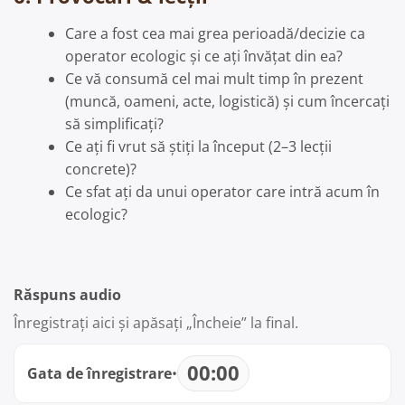
Care a fost cea mai grea perioadă/decizie ca
operator ecologic și ce ați învățat din ea?
Ce vă consumă cel mai mult timp în prezent
(muncă, oameni, acte, logistică) și cum încercați
să simplificați?
Ce ați fi vrut să știți la început (2–3 lecții
concrete)?
Ce sfat ați da unui operator care intră acum în
ecologic?
Răspuns audio
Înregistrați aici și apăsați „Încheie” la final.
00:00
Gata de înregistrare
•