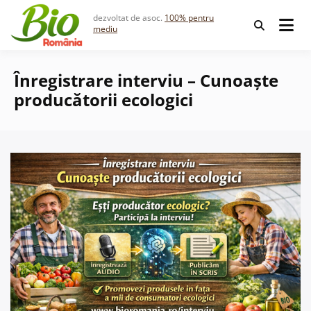
Skip
dezvoltat de asoc.
100% pentru
to
mediu
content
Înregistrare interviu – Cunoaște
producătorii ecologici