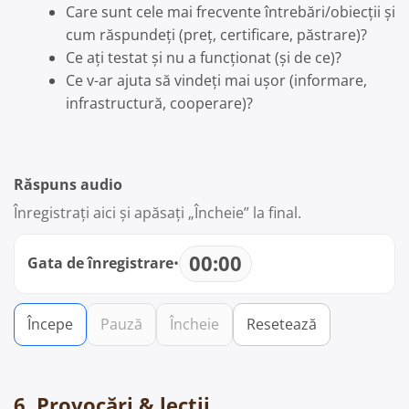
Care sunt cele mai frecvente întrebări/obiecții și
cum răspundeți (preț, certificare, păstrare)?
Ce ați testat și nu a funcționat (și de ce)?
Ce v-ar ajuta să vindeți mai ușor (informare,
infrastructură, cooperare)?
Răspuns audio
Înregistrați aici și apăsați „Încheie” la final.
00:00
Gata de înregistrare
•
Începe
Pauză
Încheie
Resetează
6. Provocări & lecții