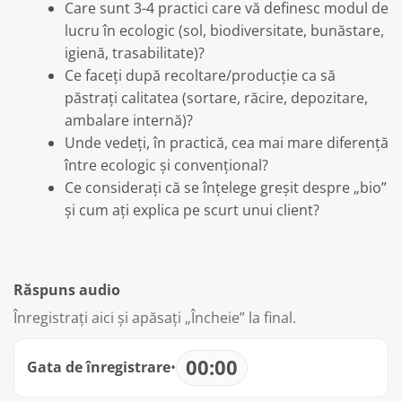
Care sunt 3-4 practici care vă definesc modul de
lucru în ecologic (sol, biodiversitate, bunăstare,
igienă, trasabilitate)?
Ce faceți după recoltare/producție ca să
păstrați calitatea (sortare, răcire, depozitare,
ambalare internă)?
Unde vedeți, în practică, cea mai mare diferență
între ecologic și convențional?
Ce considerați că se înțelege greșit despre „bio”
și cum ați explica pe scurt unui client?
Răspuns audio
Înregistrați aici și apăsați „Încheie” la final.
00:00
Gata de înregistrare
•