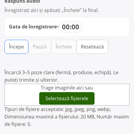
Răspuns audio
Înregistrați aici și apăsați „Încheie” la final.
00:00
Gata de înregistrare
•
Începe
Pauză
Încheie
Resetează
Încarcă 3–5 poze clare (fermă, produse, echipă). Le
puteți trimite și ulterior.
Trage imaginile aici sau
Selectează fișierele
Tipuri de fișiere acceptate: jpg, jpeg, png, webp,
Dimensiunea maximă a fișierului: 20 MB, Număr maxim
de fișiere: 5.