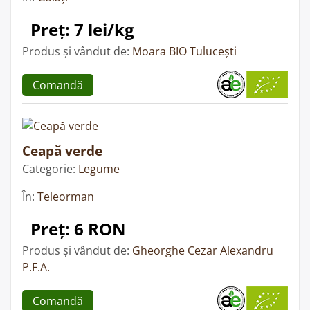
Preț: 7 lei/kg
Produs și vândut de:
Moara BIO Tulucești
Comandă
Ceapă verde
Categorie:
Legume
În:
Teleorman
Preț: 6 RON
Produs și vândut de:
Gheorghe Cezar Alexandru
P.F.A.
Comandă