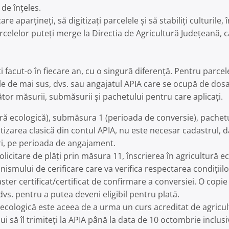
de înțeles.
e aparțineți, să digitizați parcelele și să stabiliți culturile, 
arcelelor puteți merge la Directia de Agricultură Județeană, c
facut-o în fiecare an, cu o singură diferență. Pentru parcele
ile de mai sus, dvs. sau angajatul APIA care se ocupă de dosar
tor măsurii, submăsurii și pachetului pentru care aplicați.
 ecologică), submăsura 1 (perioada de conversie), pachetul 
itizarea clasică din contul APIA, nu este necesar cadastrul, d
ri, pe perioada de angajament.
olicitare de plăți prin măsura 11, înscrierea în agricultură e
mului de cerificare care va verifica respectarea condițiilor
ter certificat/certificat de confirmare a conversiei. O copie 
e dvs. pentru a putea deveni eligibil pentru plată.
ră ecologică este aceea de a urma un curs acreditat de agricu
bui să îl trimiteți la APIA până la data de 10 octombrie inclusi