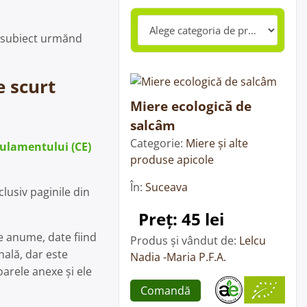
ui subiect urmănd
e scurt
Miere ecologică de
salcâm
Categorie:
Miere și alte
gulamentului (CE)
produse apicole
În:
Suceava
clusiv paginile din
Preț: 45 lei
e anume, date fiind
Produs și vândut de:
Lelcu
nală, dar este
Nadia -Maria P.F.A.
arele anexe și ele
Comandă