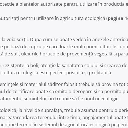
ecţie a plantelor autorizate pentru utilizare în producţia e
utorizaţi pentru utilizare în agricultura ecologică (
pagina 1
e la voia sorții. După cum se poate vedea în anexele anterioa
 pe bază de cupru pe care foarte mulți pomicultori le cunosc
e sulf, uleiurile horticole de proveniență vegetală si paraf
 rezistente la boli, atenție la sănătatea solului și crearea 
icultura ecologică este perfect posibilă și profitabilă.
semințele și materialul săditor folosit trebuie să provină tot 
mul de certificare poate să emită o derogare și să permită pu
ratamentul semințelor nu trebuie să fie unul neecologic.
cologică, la nivel de suprafață, trebuie asumat pentru o p
ăinarea/arendarea terenului între timp, angajamentul poate f
menține terenul în sistemul de agricultură ecologică pe per