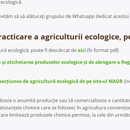
 ecologică.
ă invităm să vă alăturați grupului de Whatsapp dedicat acest
ticare a agriculturii ecologice, p
tură ecologică, poate fi descărcat de
aici
(în format pdf)
 şi etichetarea produselor ecologice şi de abrogare a Re
secțiunea de agricultură ecologică de pe site-ul MADR
(in
lizeze o anumită producție sau să comercializeze o cantitat
substanțele chimice care se folosesc în agricultura convențio
re limitează produsele chimice permise, la cele din următo