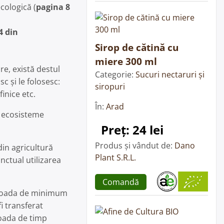
cologică (
pagina 8
4 din
Sirop de cătină cu
miere 300 ml
re, există destul
Categorie:
Sucuri nectaruri și
 și le folosesc:
siropuri
inice etc.
În:
Arad
de ecosisteme
Preț: 24 lei
Produs și vândut de:
Dano
din agricultură
Plant S.R.L.
nctual utilizarea
Comandă
erioada de minimum
i transferat
ioada de timp