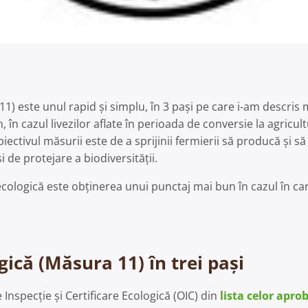
1) este unul rapid și simplu, în 3 pași pe care i-am descris m
 în cazul livezilor aflate în perioada de conversie la agricul
iectivul măsurii este de a sprijinii fermierii să producă și s
 de protejare a biodiversității.
ă ecologică este obținerea unui punctaj mai bun în cazul în car
gică (Măsura 11) în trei pași
nspecție și Certificare Ecologică (OIC) din
lista celor apro