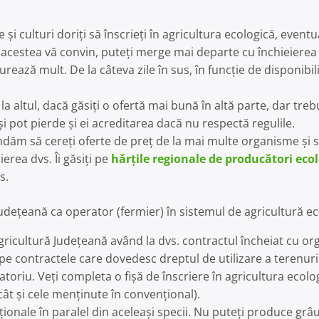
 și culturi doriți să înscrieți în agricultura ecologică, event
că acestea vă convin, puteți merge mai departe cu închieierea
ează mult. De la câteva zile în sus, în funcție de disponibil
 altul, dacă găsiți o ofertă mai bună în altă parte, dar trebu
i pot pierde și ei acreditarea dacă nu respectă regulile.
dăm să cereți oferte de preț de la mai multe organisme și s
ierea dvs. Îi găsiți pe
hărțile regionale de producători ecol
s.
Județeană ca operator (fermier) în sistemul de agricultură ec
Agricultură Județeană având la dvs. contractul încheiat cu o
e pe contractele care dovedesc dreptul de utilizare a terenuril
toriu. Veți completa o fișă de înscriere în agricultura ecolog
 cât și cele menținute în convențional).
ționale în paralel din aceleași specii. Nu puteți produce grâu