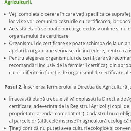
Agriculturii
.
Veți completa o cerere în care veți specifica ce suprafețe
lor vi se vor comunica costurile cu certificarea, iar da
Această etapă se poate parcurge exclusiv online și nu dur
organismului de certificare.
Organismul de certificare se poate schimba de la un an la
apelați la organisme serioase, de încredere, pentru că îș
Pentru alegerea organismului de certificare vă recoman
recomandări inclusiv de la fermierii certificați din aprop
culori diferite în funcție de organismul de certificare ale
Pasul 2.
Înscrierea fermierului la Directia de Agricultură 
În această etapă trebuie să vă deplasați la Directia de 
certificare, adeverința de la Registrul Agricol și copii d
proprietate, arendă, comodat etc). Cadastrul nu e obliga
al parcelelor (atât cele înscrise în agricultură ecologică
Țineți cont că nu puteți avea culturi ecologice și conven