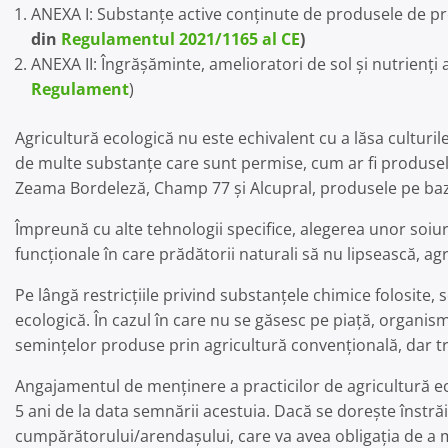
ANEXA I: Substanţe active conţinute de produsele de prot
din
Regulamentul
2021/1165 al CE
)
ANEXA II: Îngrăşăminte, amelioratori de sol şi nutrienţi a
Regulament
)
Agricultură ecologică nu este echivalent cu a lăsa culturil
de multe substanțe care sunt permise, cum ar fi produsele
Zeama Bordeleză, Champ 77 și Alcupral, produsele pe bază d
Împreună cu alte tehnologii specifice, alegerea unor soiuri
funcționale în care prădătorii naturali să nu lipsească, agr
Pe lângă restricțiile privind substanțele chimice folosite, 
ecologică. În cazul în care nu se găsesc pe piață, organis
semințelor produse prin agricultură convențională, dar t
Angajamentul de menținere a practicilor de agricultură e
5 ani de la data semnării acestuia. Dacă se dorește înstr
cumpărătorului/arendașului, care va avea obligația de a 