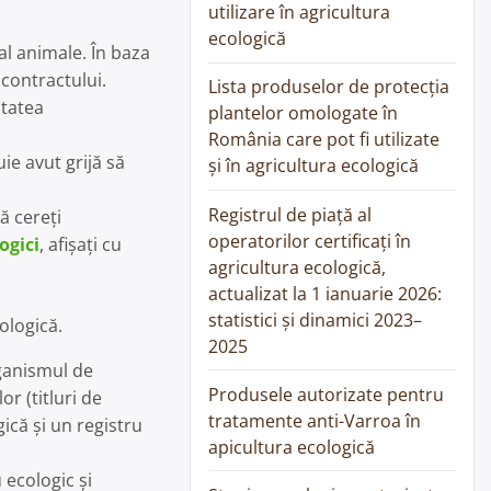
utilizare în agricultura
ecologică
ual animale. În baza
 contractului.
Lista produselor de protecția
itatea
plantelor omologate în
România care pot fi utilizate
ie avut grijă să
și în agricultura ecologică
Registrul de piață al
ă cereți
operatorilor certificați în
ogici
, afișați cu
agricultura ecologică,
actualizat la 1 ianuarie 2026:
statistici și dinamici 2023–
ologică.
2025
rganismul de
Produsele autorizate pentru
or (titluri de
tratamente anti-Varroa în
ică și un registru
apicultura ecologică
 ecologic și