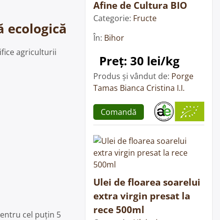
Afine de Cultura BIO
Categorie:
Fructe
ă ecologică
În:
Bihor
ice agriculturii
Preț: 30 lei/kg
Produs și vândut de:
Porge
Tamas Bianca Cristina I.I.
Comandă
Ulei de floarea soarelui
extra virgin presat la
rece 500ml
ntru cel puțin 5