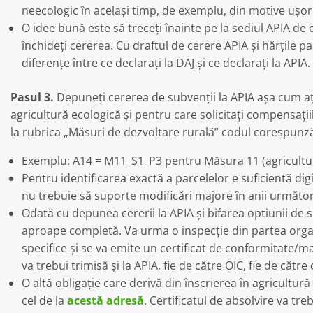
neecologic în același timp, de exemplu, din motive ușor 
O idee bună este să treceți înainte pe la sediul APIA de car
închideți cererea. Cu draftul de cerere APIA și hărțile p
diferențe între ce declarați la DAJ și ce declarați la APIA.
Pasul 3.
Depuneți cererea de subvenții la APIA așa cum ați 
agricultură ecologică și pentru care solicitați compensați
la rubrica „Măsuri de dezvoltare rurală” codul corespunză
Exemplu: A14 = M11_S1_P3 pentru Măsura 11 (agricultură
Pentru identificarea exactă a parcelelor e suficientă dig
nu trebuie să suporte modificări majore în anii următo
Odată cu depunea cererii la APIA și bifarea optiunii de s
aproape completă. Va urma o inspecție din partea organis
specifice și se va emite un certificat de conformitate/mas
va trebui trimisă și la APIA, fie de către OIC, fie de cătr
O altă obligație care derivă din înscrierea în agricultu
cel de la
acestă adresă
. Certificatul de absolvire va tre