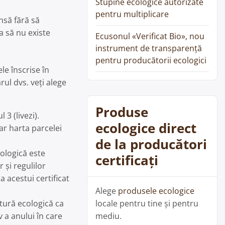
Stupine ecologice autorizate
pentru multiplicare
însă fără să
a să nu existe
Ecusonul «Verificat Bio», nou
instrument de transparență
pentru producătorii ecologici
le înscrise în
ul dvs. veți alege
Produse
3 (livezi).
ecologice direct
ar harta parcelei
de la producători
cologică este
certificați
 și regulilor
a acestui certificat
Alege
produsele ecologice
ltură ecologică ca
locale pentru tine și pentru
v a anului în care
mediu.