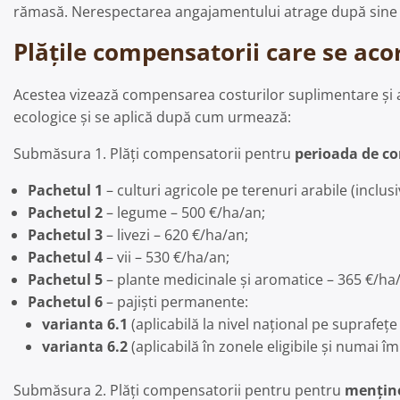
rămasă. Nerespectarea angajamentului atrage după sine ob
Plăţile compensatorii care se acor
Acestea vizează compensarea costurilor suplimentare și a pi
ecologice și se aplică după cum urmează:
Submăsura 1. Plăți compensatorii pentru
perioada de co
Pachetul 1
– culturi agricole pe terenuri arabile (inclus
Pachetul 2
– legume – 500 €/ha/an;
Pachetul 3
– livezi – 620 €/ha/an;
Pachetul 4
– vii – 530 €/ha/an;
Pachetul 5
– plante medicinale și aromatice – 365 €/ha
Pachetul 6
– pajiști permanente:
varianta 6.1
(aplicabilă la nivel naţional pe suprafeţ
varianta 6.2
(aplicabilă în zonele eligibile și numai
Submăsura 2. Plăți compensatorii pentru pentru
menţiner