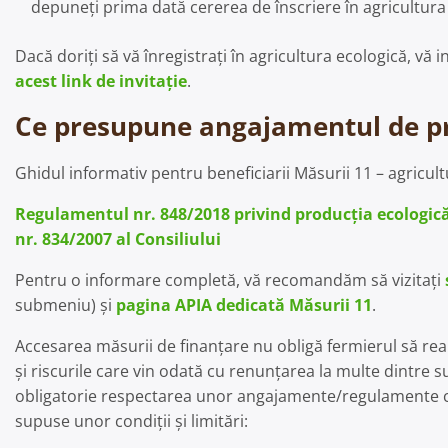
depuneți prima dată cererea de înscriere în agricultura
Dacă doriți să vă înregistrați în agricultura ecologică, v
acest link de invitație
.
Ce presupune angajamentul de prac
Ghidul informativ pentru beneficiarii Măsurii 11 – agricul
Regulamentul nr. 848/2018 privind producţia ecologică
nr. 834/2007 al Consiliului
Pentru o informare completă, vă recomandăm să vizitați
submeniu) și
pagina APIA dedicată Măsurii 11
.
Accesarea măsurii de finanțare nu obligă fermierul să rea
și riscurile care vin odată cu renunțarea la multe dintre 
obligatorie respectarea unor angajamente/regulamente ca
supuse unor condiții și limitări: