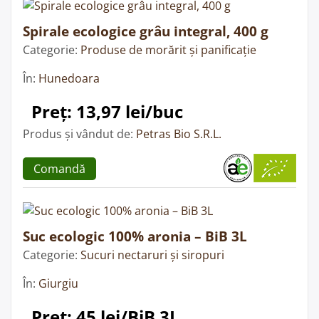
Spirale ecologice grâu integral, 400 g
Categorie:
Produse de morărit și panificație
În:
Hunedoara
Preț: 13,97 lei/buc
Produs și vândut de:
Petras Bio S.R.L.
Comandă
Suc ecologic 100% aronia – BiB 3L
Categorie:
Sucuri nectaruri și siropuri
În:
Giurgiu
Preț: 45 lei/BiB 3L