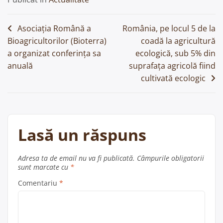
Navigare
Asociația Română a
România, pe locul 5 de la
Bioagricultorilor (Bioterra)
coadă la agricultură
în
a organizat conferința sa
ecologică, sub 5% din
articole
anuală
suprafața agricolă fiind
cultivată ecologic
Lasă un răspuns
Adresa ta de email nu va fi publicată.
Câmpurile obligatorii
sunt marcate cu
*
Comentariu
*