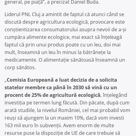
general, pe piață”, a precizat Daniel Buda.
Liderul PNL Cluj a amintit de faptul că atunci când se
discută despre agricultura ecologică, provocare este
conștientizarea consumatorului asupra nevoii de a-și
cumpăra alimente ecologice, mai exact să înțeleagă
faptul că prin unui produs poate cu un leu, doi mai
mult, înseamnă un leu în minus la bătrânețe la
medicamente. O alimentație sănătoasă înseamnă un
corp sănătos.
„
Comisia Europeană a luat decizia de a solicita
statelor membre ca până în 2030 să vină cu un
procent de 25% de agricultură ecologică
, înțelegând
investiția pe termen lung făcută. Din păcate, după cum
arată studiile, la nivelul României, cel mai probabil vom
reuși să ajungem la un maxim 10%, dacă vom investi
163 mil euro în subvenții. Avem enorm de multe
resurse puse la dispoziție de UE de care trebuie să