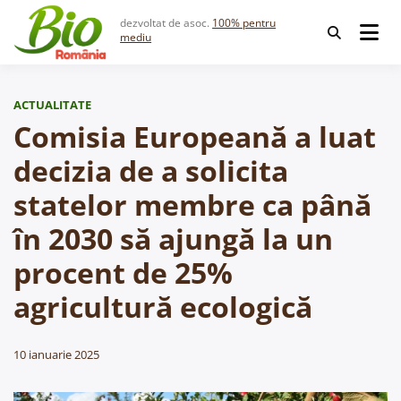
Skip
dezvoltat de asoc.
100% pentru
to
mediu
content
ACTUALITATE
Comisia Europeană a luat
decizia de a solicita
statelor membre ca până
în 2030 să ajungă la un
procent de 25%
agricultură ecologică
10 ianuarie 2025