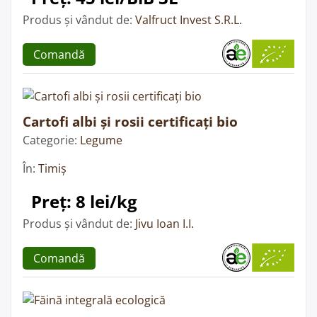
Produs și vândut de:
Valfruct Invest S.R.L.
Comandă
Cartofi albi și rosii certificați bio
Categorie:
Legume
În:
Timiș
Preț: 8 lei/kg
Produs și vândut de:
Jivu Ioan I.I.
Comandă