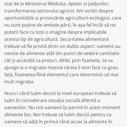
stat de la Ministerul Mediului, Apelor și pădurilor,
transformarea sectorului agricol. Am vorbit despre
oportunitățile și provocările agriculturii ecologice, care
nu sunt puține de ambele părți, în așa fel încât să ne
putem face cu toții o imagine despre implicațiile
acestui tip de agricultură. Securitatea alimentară
trebuie să fie privită dintr-un dublu aspect: oamenii au
nevoie de alimente atât din punct de vedere cantitativ
cât și accesibil ca prețuri. Altfel, prin foamete, se va
ajunge la o migrație masivă căreia îi vom face cu greu
față, foametea fiind elementul care determină cel mai
mult migrația.
Atunci când luăm decizii la nivel european trebuie să
luăm în considerare situația socială diferită a
oamenilor. Nu toți oamenii își permit în acest moment
alimente bio. Noi trebuie să luăm decizii pentru ca
oamenii să aibă în primul rând acces la alimente în