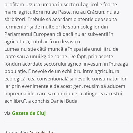
profităm. Uzura umană în sectorul agricol e foarte
mare, agricultorii nu au Paște, nu au Crăciun, nu au
sărbători. Trebuie să acordăm o atenție deosebită
fermierilor și de multe ori le spun colegilor din
Parlamentul European că dacă nu ar subvenții în
agricultură, totul ar fi un dezastru.
Lumea nu știe câtă muncă e în spatele unui litru de
lapte sau a unui kg de carne. De fapt, prin aceste
fonduri acordate sectorului agricol investim în întreaga
populație. E nevoie de un echilibru între agricultura
ecologică, cea convențională și nevoile consumatorilor
iar prin evenimentele de acest gen, reușim să aducem
împreună idei care să contribuie la atingerea acestui
echilibru”, a conchis Daniel Buda.
via
Gazeta de Cluj
Publicat în
Actualitate