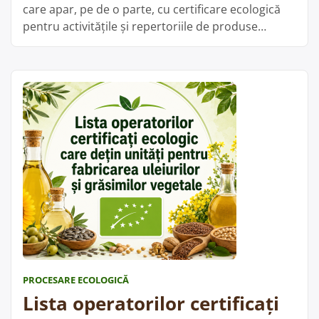
care apar, pe de o parte, cu certificare ecologică
pentru activitățile și repertoriile de produse
menționate, iar pe de altă parte figurează în baza
de date ANSVSA cu unități înregistrate sanitar-
veterinar și pentru siguranța alimentelor la
categoria fabricarea vinurilor din struguri. Din
„Lista
aceste date nu rezultă …
Cite;te mai departe
operatori
certificaț
ecologic
care
dețin
unități
pentru
fabricare
vinurilor
PROCESARE ECOLOGICĂ
din
Lista operatorilor certificați
struguri”