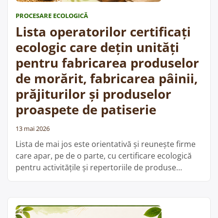
fabricarea
PROCESARE ECOLOGICĂ
condimentelor,
Lista operatorilor certificați
ceaiului
și
ecologic care dețin unități
procesarea
pentru fabricarea produselor
ciupercilor”
de morărit, fabricarea pâinii,
prăjiturilor și produselor
proaspete de patiserie
13 mai 2026
Lista de mai jos este orientativă și reunește firme
care apar, pe de o parte, cu certificare ecologică
pentru activitățile și repertoriile de produse
menționate, iar pe de altă parte figurează în baza
de date ANSVSA cu unități înregistrate sanitar-
veterinar și pentru siguranța alimentelor în
categorii precum fabricarea produselor de