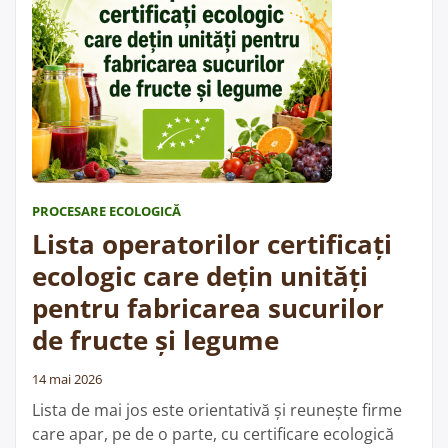
certif
ecolo
care
dețin
unită
pent
prel
și
PROCESARE ECOLOGICĂ
cons
Lista operatorilor certificați
fruct
și
ecologic care dețin unități
legu
pentru fabricarea sucurilor
de fructe și legume
14 mai 2026
Lista de mai jos este orientativă și reunește firme
care apar, pe de o parte, cu certificare ecologică