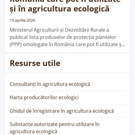
și în agricultura ecologică
15 aprilie 2026
Ministerul Agriculturii și Dezvoltării Rurale a
publicat lista produselor de protecția plantelor
(PPP) omologate în România care pot fi utilizate și
în agricultura ecologică, actualizată la data de 14
aprilie 2026. Având în vedere necesitatea sprijinirii
Resurse utile
operatorilor din agricultura ecologică în aplicarea
corectă a prevederilor Regulamentului (UE)
2018/848 și ale Regulamentului de punere în
Consultanți în agricultura ecologică
„Lista
aplicare …
Cite;te mai departe
produselor
Harta producătorilor ecologici
de
protecția
Ghidul de înregistrare în agricultura ecologică
plantelor
omologate
Substanțe autorizate pentru utilizare în
în
agricultura ecologică