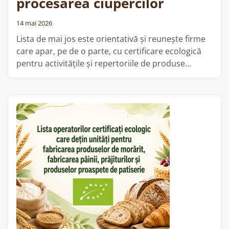
procesarea ciupercilor
și
distilate”
14 mai 2026
Lista de mai jos este orientativă și reunește firme
care apar, pe de o parte, cu certificare ecologică
pentru activitățile și repertoriile de produse
menționate, iar pe de altă parte figurează în baza
de date ANSVSA cu unități înregistrate sanitar-
veterinar și pentru siguranța alimentelor la
categoriile fabricarea condimentelor, prelucrarea
ceaiului și producția, procesarea și
„Lista
comercializarea …
Cite;te mai departe
operatorilor
certificați
ecologic
care
dețin
unități
pentru