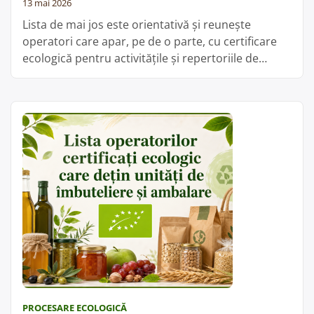
13 mai 2026
de
Lista de mai jos este orientativă și reunește
patiserie”
operatori care apar, pe de o parte, cu certificare
ecologică pentru activitățile și repertoriile de
produse menționate, iar pe de altă parte figurează
în baza de date ANSVSA cu unități încadrate la
automate de lapte crud, automate de vânzare a
produselor alimentare și/sau centre de prelucrare
„Lista
lapte …
Cite;te mai departe
operatorilor
certificați
ecologic
care
dețin
automate
de
lapte
crud
PROCESARE ECOLOGICĂ
și