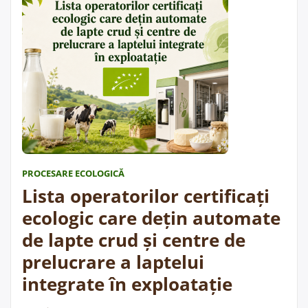
morărit, fabricarea pâinii, prăjiturilor și …
Cite;te
„Lista
mai departe
operatorilor
certificați
ecologic
care
dețin
unități
pentru
fabricarea
PROCESARE ECOLOGICĂ
produselor
Lista operatorilor certificați
de
morărit,
ecologic care dețin automate
fabricarea
de lapte crud și centre de
pâinii,
prelucrare a laptelui
prăjiturilor
și
integrate în exploatație
produselor
proaspete