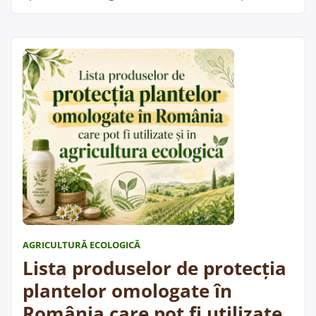
pe pagina APIA dedicată intervențiilor apicole din
Planul Strategic PAC 2023–2027. Produsele pot fi
folosite pentru combaterea Varroa în stupinele
ecologice, cu respectarea prospectului și a
recomandărilor medicului veterinar. „Lista
produselor medicinale veterinare autorizate în
„Produsele
România pentru …
Cite;te mai departe
autorizate
pentru
tratamente
anti-
Varroa
în
apicultura
AGRICULTURĂ ECOLOGICĂ
ecologică”
Lista produselor de protecția
plantelor omologate în
România care pot fi utilizate