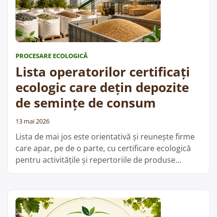
unități
de
îmbuteliere
și
PROCESARE ECOLOGICĂ
ambalare”
Lista operatorilor certificați
ecologic care dețin depozite
de semințe de consum
13 mai 2026
Lista de mai jos este orientativă și reunește firme
care apar, pe de o parte, cu certificare ecologică
pentru activitățile și repertoriile de produse
menționate, iar pe de altă parte figurează în baza
de date ANSVSA cu unități înregistrate sanitar-
veterinar și pentru siguranța alimentelor la
categoria depozite de semințe de consum. Din