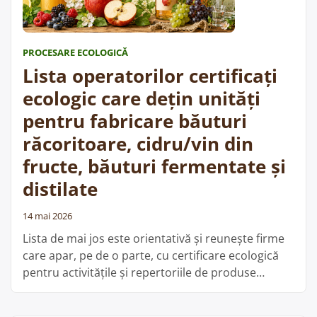
pentru
depozitarea
fructelor
PROCESARE ECOLOGICĂ
și
Lista operatorilor certificați
legumelor”
ecologic care dețin unități
pentru fabricare băuturi
răcoritoare, cidru/vin din
fructe, băuturi fermentate și
distilate
14 mai 2026
Lista de mai jos este orientativă și reunește firme
care apar, pe de o parte, cu certificare ecologică
pentru activitățile și repertoriile de produse
menționate, iar pe de altă parte figurează în baza
de date ANSVSA cu unități înregistrate sanitar-