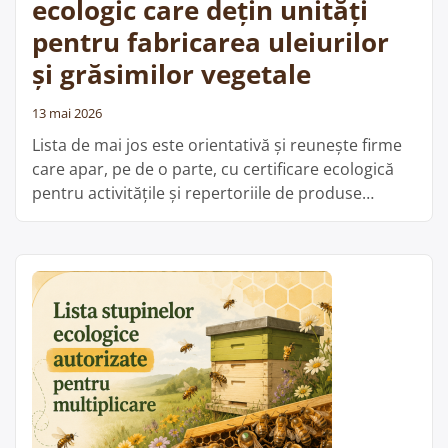
ecologic care dețin unități
pentru fabricarea uleiurilor
și grăsimilor vegetale
13 mai 2026
Lista de mai jos este orientativă și reunește firme
care apar, pe de o parte, cu certificare ecologică
pentru activitățile și repertoriile de produse
menționate, iar pe de altă parte figurează în baza
de date ANSVSA cu unități înregistrate sanitar-
veterinar și pentru siguranța alimentelor la
categoria fabricarea uleiurilor și grăsimilor
vegetale. Din aceste date nu …
Cite;te mai
„Lista
departe
operatorilor
certificați
ecologic
care