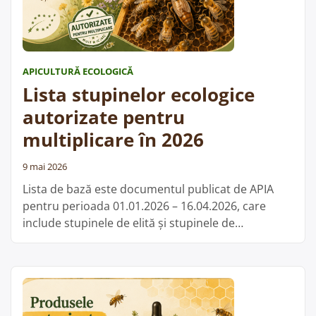
dețin
unități
pentru
fabricarea
APICULTURĂ ECOLOGICĂ
uleiurilor
Lista stupinelor ecologice
și
grăsimilor
autorizate pentru
vegetale”
multiplicare în 2026
9 mai 2026
Lista de bază este documentul publicat de APIA
pentru perioada 01.01.2026 – 16.04.2026, care
include stupinele de elită și stupinele de
multiplicare autorizate. Din această listă extinsă,
au fost extrase stupinele cu certificate ecologice
valide la data curentă și care pot fi relevante
pentru cei interesați de material biologic apicol
provenit din zona certificată ecologic. …
Cite;te