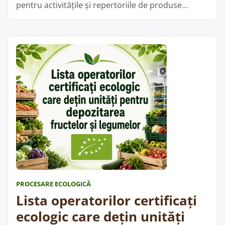
pentru activitățile și repertoriile de produse
menționate, iar pe de altă parte figurează în baza
de date ANSVSA cu unități înregistrate sanitar-
veterinar și pentru siguranța alimentelor la
categoria fabricarea sucurilor de fructe și legume.
„Lista
Din aceste date …
Cite;te mai departe
operatorilor
certificați
ecologic
care
dețin
unități
pentru
fabricarea
sucurilor
PROCESARE ECOLOGICĂ
de
Lista operatorilor certificați
fructe
și
ecologic care dețin unități
legume”