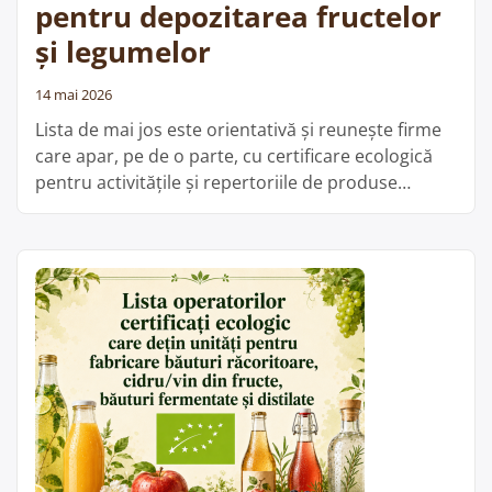
pentru depozitarea fructelor
și legumelor
14 mai 2026
Lista de mai jos este orientativă și reunește firme
care apar, pe de o parte, cu certificare ecologică
pentru activitățile și repertoriile de produse
menționate, iar pe de altă parte figurează în baza
de date ANSVSA cu unități înregistrate sanitar-
veterinar și pentru siguranța alimentelor la
categoria depozitare fructe și legume. Din aceste
„Lista
date nu rezultă …
Cite;te mai departe
operatorilor
certificați
ecologic
care
dețin
unități