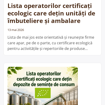
Lista operatorilor certificați
centre
de
ecologic care dețin unități de
prelucrare
îmbuteliere și ambalare
a
laptelui
13 mai 2026
integrate
Lista de mai jos este orientativă și reunește firme
în
care apar, pe de o parte, cu certificare ecologică
exploatație”
pentru activitățile și repertoriile de produse
menționate, iar pe de altă parte figurează în baza
de date ANSVSA cu unități înregistrate sanitar-
veterinar și pentru siguranța alimentelor la
categoria îmbuteliere și ambalare. Din aceste date
„Lista
nu rezultă automat …
Cite;te mai departe
operatorilor
certificați
ecologic
care
dețin