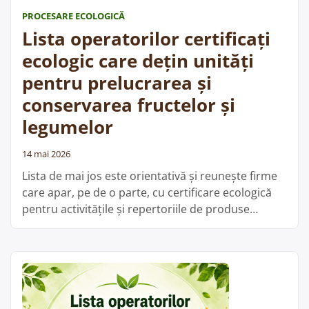
PROCESARE ECOLOGICĂ
Lista operatorilor certificați
ecologic care dețin unități
pentru prelucrarea și
conservarea fructelor și
legumelor
14 mai 2026
Lista de mai jos este orientativă și reunește firme
care apar, pe de o parte, cu certificare ecologică
pentru activitățile și repertoriile de produse
menționate, iar pe de altă parte figurează în baza
de date ANSVSA cu unități înregistrate sanitar-
veterinar și pentru siguranța alimentelor la
categoria prelucrarea și conservarea fructelor și
„List
legumelor. Din aceste date …
Cite;te mai departe
opera