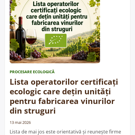
„Lista
aceste date nu …
Cite;te mai departe
operatorilor
certificați
ecologic
care
dețin
depozite
de
semințe
de
PROCESARE ECOLOGICĂ
consum”
Lista operatorilor certificați
ecologic care dețin unități
pentru fabricarea vinurilor
din struguri
13 mai 2026
Lista de mai jos este orientativă și reunește firme