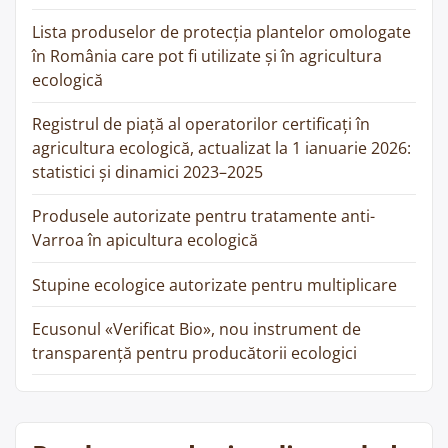
România
Lista produselor de protecția plantelor omologate
care
în România care pot fi utilizate și în agricultura
pot
ecologică
fi
utilizate
Registrul de piață al operatorilor certificați în
și
agricultura ecologică, actualizat la 1 ianuarie 2026:
în
statistici și dinamici 2023–2025
agricultura
ecologică”
Produsele autorizate pentru tratamente anti-
Varroa în apicultura ecologică
Stupine ecologice autorizate pentru multiplicare
Ecusonul «Verificat Bio», nou instrument de
transparență pentru producătorii ecologici