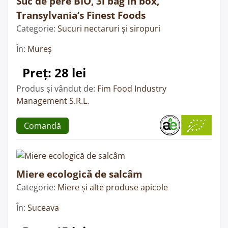
Suc de pere BIO, 3l bag in box,
Transylvania’s Finest Foods
Categorie:
Sucuri nectaruri și siropuri
În:
Mureș
Preț: 28 lei
Produs și vândut de:
Fim Food Industry
Management S.R.L.
Comandă
Miere ecologică de salcâm
Categorie:
Miere și alte produse apicole
În:
Suceava