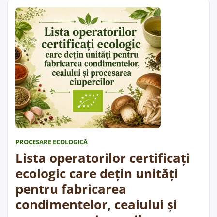
veterinar și pentru siguranța alimentelor la
categoriile fabricarea băuturilor răcoritoare
nealcoolice, fabricarea cidrului și vinului din …
„Lista
Cite;te mai departe
operatorilor
certificați
ecologic
care
dețin
unități
pentru
fabricare
PROCESARE ECOLOGICĂ
băuturi
Lista operatorilor certificați
răcoritoare,
cidru/vin
ecologic care dețin unități
din
pentru fabricarea
fructe,
condimentelor, ceaiului și
băuturi
fermentate