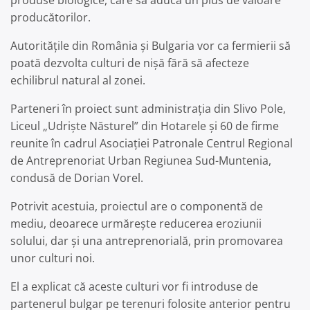
produse biologice, care să aducă un plus de valoare
producătorilor.
Autoritățile din România și Bulgaria vor ca fermierii să
poată dezvolta culturi de nișă fără să afecteze
echilibrul natural al zonei.
Parteneri în proiect sunt administrația din Slivo Pole,
Liceul „Udriște Năsturel” din Hotarele și 60 de firme
reunite în cadrul Asociației Patronale Centrul Regional
de Antreprenoriat Urban Regiunea Sud-Muntenia,
condusă de Dorian Vorel.
Potrivit acestuia, proiectul are o componentă de
mediu, deoarece urmărește reducerea eroziunii
solului, dar și una antreprenorială, prin promovarea
unor culturi noi.
El a explicat că aceste culturi vor fi introduse de
partenerul bulgar pe terenuri folosite anterior pentru