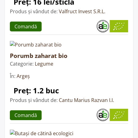
Preț: 16 lei/sticla
Produs și vândut de:
Valfruct Invest S.R.L.
Comandă
Porumb zaharat bio
Categorie:
Legume
În:
Argeș
Preț: 1.2 buc
Produs și vândut de:
Cantu Marius Razvan I.I.
Comandă