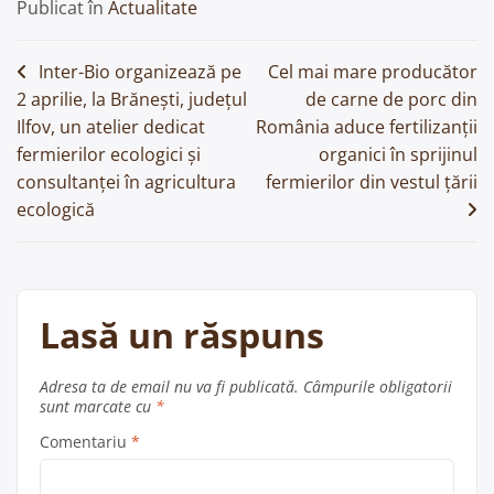
Publicat în
Actualitate
Navigare
Inter-Bio organizează pe
Cel mai mare producător
2 aprilie, la Brănești, județul
de carne de porc din
în
Ilfov, un atelier dedicat
România aduce fertilizanții
articole
fermierilor ecologici și
organici în sprijinul
consultanței în agricultura
fermierilor din vestul țării
ecologică
Lasă un răspuns
Adresa ta de email nu va fi publicată.
Câmpurile obligatorii
sunt marcate cu
*
Comentariu
*