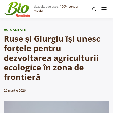
Skip
dezvoltat de asoc.
100% pentru
to
mediu
content
ACTUALITATE
Ruse și Giurgiu își unesc
forțele pentru
dezvoltarea agriculturii
ecologice în zona de
frontieră
26 martie 2026