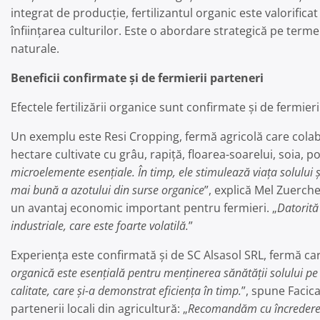
integrat de producție, fertilizantul organic este valorifica
înființarea culturilor. Este o abordare strategică pe term
naturale.
Beneficii confirmate și de fermierii parteneri
Efectele fertilizării organice sunt confirmate și de fermierii
Un exemplu este Resi Cropping, fermă agricolă care cola
hectare cultivate cu grâu, rapiță, floarea-soarelui, soia, p
microelemente esențiale. În timp, ele stimulează viața solului 
mai bună a azotului din surse organice
”, explică Mel Zuerche
un avantaj economic important pentru fermieri. „
Datorită
industriale, care este foarte volatilă.
”
Experiența este confirmată și de SC Alsasol SRL, fermă car
organică este esențială pentru menținerea sănătății solului p
calitate, care și-a demonstrat eficiența în timp.
”, spune Facica
partenerii locali din agricultură: „
Recomandăm cu încredere co