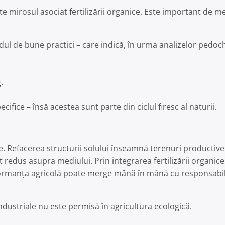
te mirosul asociat fertilizării organice. Este important de m
dul de bune practici – care indică, în urma analizelor pedoc
.
ifice – însă acestea sunt parte din ciclul firesc al naturii.
oare. Refacerea structurii solului înseamnă terenuri productiv
edus asupra mediului. Prin integrarea fertilizării organice 
rmanța agricolă poate merge mână în mână cu responsabili
industriale nu este permisă în agricultura ecologică.