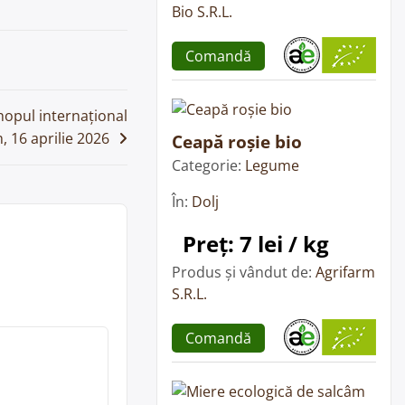
Bio S.R.L.
Comandă
hopul internațional
, 16 aprilie 2026
Ceapă roșie bio
Categorie:
Legume
În:
Dolj
Preț: 7 lei / kg
Produs și vândut de:
Agrifarm
S.R.L.
Comandă