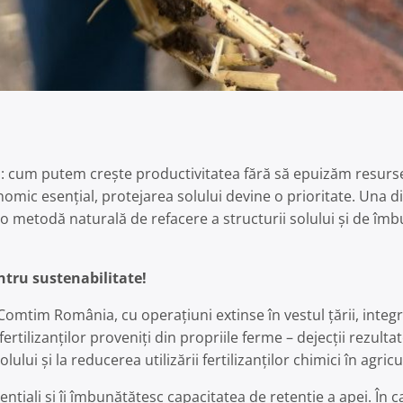
 cum putem crește productivitatea fără să epuizăm resurse
omic esențial, protejarea solului devine o prioritate. Una din
– o metodă naturală de refacere a structurii solului și de îmb
tru sustenabilitate!
tim România, cu operațiuni extinse în vestul țării, integre
fertilizanților proveniți din propriile ferme – dejecții rezulta
lui și la reducerea utilizării fertilizanților chimici în agricu
sențiali și îi îmbunătățesc capacitatea de retenție a apei. În