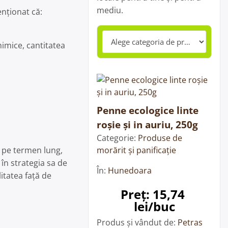
mediu.
enționat că:
himice, cantitatea
Penne ecologice linte
roșie și in auriu, 250g
Categorie:
Produse de
morărit și panificație
e pe termen lung,
în strategia sa de
În:
Hunedoara
tatea față de
Preț: 15,74 
lei/buc
Produs și vândut de:
Petras