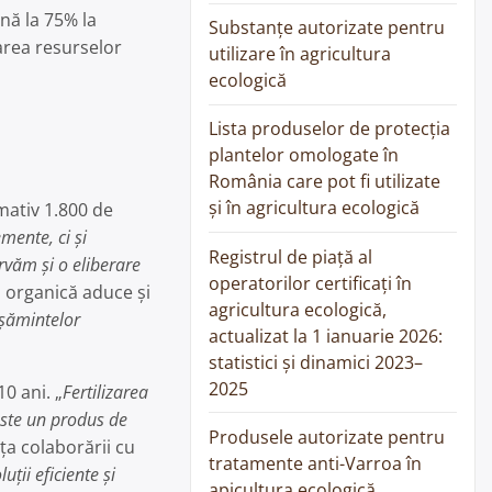
ână la 75% la
Substanțe autorizate pentru
jarea resurselor
utilizare în agricultura
ecologică
Lista produselor de protecția
plantelor omologate în
România care pot fi utilizate
și în agricultura ecologică
mativ 1.800 de
mente, ci și
Registrul de piață al
rvăm și o eliberare
operatorilor certificați în
a organică aduce și
agricultura ecologică,
ășămintelor
actualizat la 1 ianuarie 2026:
statistici și dinamici 2023–
2025
0 ani. „
Fertilizarea
ste un produs de
Produsele autorizate pentru
ța colaborării cu
tratamente anti-Varroa în
ii eficiente și
apicultura ecologică