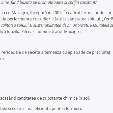
bine, fiind bazată pe promptitudine și sprijin constant
.”
ea cu Maxagro, începută în 2007. În cadrul fermei unde sunt
t la performanța culturilor, cât și la sănătatea solului. „
Ferti
calitatea solului și sustenabilitatea devin priorități. Rezultatele s
plică Iouzika Zifceak, administrator Maxagro.
. Perioadele de secetă alternează cu episoade de precipitații 
re.
, scăzând cantitatea de substanțe chimice în sol.
ile și costuri mai eficiente pentru fermieri.