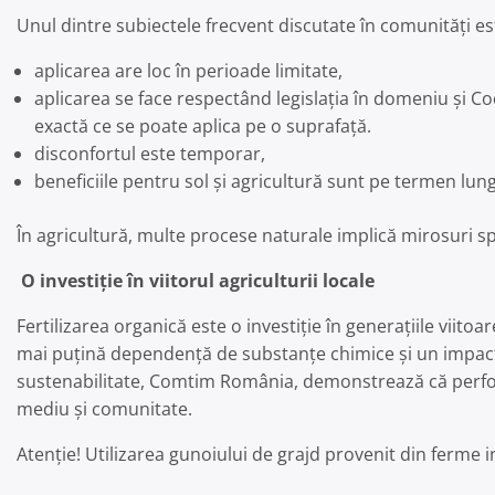
Unul dintre subiectele frecvent discutate în comunități es
aplicarea are loc în perioade limitate,
aplicarea se face respectând legislația în domeniu și Co
exactă ce se poate aplica pe o suprafață.
disconfortul este temporar,
beneficiile pentru sol și agricultură sunt pe termen lung
În agricultură, multe procese naturale implică mirosuri spec
O investiție în viitorul agriculturii locale
Fertilizarea organică este o investiție în generațiile viit
mai puțină dependență de substanțe chimice și un impact r
sustenabilitate, Comtim România, demonstrează că perfo
mediu și comunitate.
Atenție! Utilizarea gunoiului de grajd provenit din ferme 