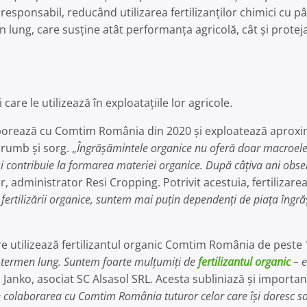
t responsabil, reducând utilizarea fertilizanților chimici cu p
en lung, care susține atât performanța agricolă, cât și prote
 care le utilizează în exploatațiile lor agricole.
borează cu Comtim România din 2020 și exploatează aproxi
orumb și sorg. „
Îngrășămintele organice nu oferă doar macroele
și contribuie la formarea materiei organice. După câțiva ani obse
r, administrator Resi Cropping. Potrivit acestuia, fertilizare
 fertilizării organice, suntem mai puțin dependenți de piața îngr
e utilizează fertilizantul organic Comtim România de peste 1
e termen lung. Suntem foarte mulțumiți de
fertilizantul organic
– e
 Janko, asociat SC Alsasol SRL. Acesta subliniază și importan
laborarea cu Comtim România tuturor celor care își doresc soluț