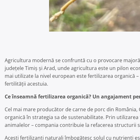
Agricultura modernă se confruntă cu o provocare majoră:
județele Timiș și Arad, unde agricultura este un pilon econ
mai utilizate la nivel european este fertilizarea organică 
fertilității acestuia.
Ce înseamnă fertilizarea organică? Un angajament pen
Cel mai mare producător de carne de porc din România, Com
organică în strategia sa de sustenabilitate. Prin utilizarea 
animalelor – compania contribuie la refacerea structurii solu
Acești fertilizanți naturali îmbogățesc solul cu nutrienți e