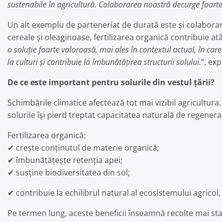
sustenabile în agricultură. Colaborarea noastră decurge foarte 
Un alt exemplu de parteneriat de durată este și colaborar
cereale și oleaginoase, fertilizarea organică contribuie atâ
o soluție foarte valoroasă, mai ales în contextul actual, în care 
la culturi și contribuie la îmbunătățirea structurii solului.
”, ex
De ce este important pentru solurile din vestul țării?
Schimbările climatice afectează tot mai vizibil agricultura
solurile își pierd treptat capacitatea naturală de regenera
Fertilizarea organică:
✔ crește conținutul de materie organică;
✔ îmbunătățește retenția apei;
✔ susține biodiversitatea din sol;
✔ contribuie la echilibrul natural al ecosistemului agricol
Pe termen lung, aceste beneficii înseamnă recolte mai stab