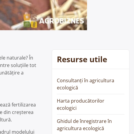
Resurse utile
le naturale? În
tre soluțiile tot
unătățire a
Consultanți în agricultura
ecologică
Harta producătorilor
ază fertilizarea
ecologici
te din creșterea
ltură.
Ghidul de înregistrare în
agricultura ecologică
 cadrul modelului