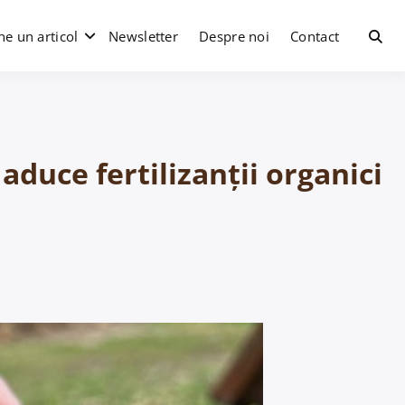
e un articol
Newsletter
Despre noi
Contact
duce fertilizanții organici