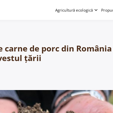
Agricultură ecologică
Propun
 carne de porc din România a
vestul țării