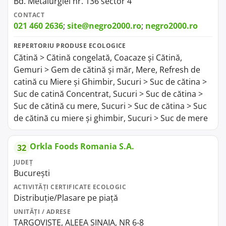
Bd. Metalurgiei nr. 136 sector 4
CONTACT
021 460 2636
;
site@negro2000.ro
;
negro2000.ro
REPERTORIU PRODUSE ECOLOGICE
Cătină > Cătină congelată, Coacaze și Cătină,
Gemuri > Gem de cătină și măr, Mere, Refresh de
catină cu Miere și Ghimbir, Sucuri > Suc de cătina >
Suc de catină Concentrat, Sucuri > Suc de cătina >
Suc de cătină cu mere, Sucuri > Suc de cătina > Suc
de cătină cu miere și ghimbir, Sucuri > Suc de mere
Orkla Foods Romania S.A.
32
JUDEȚ
București
ACTIVITĂȚI CERTIFICATE ECOLOGIC
Distribuție/Plasare pe piață
UNITĂȚI / ADRESE
TARGOVISTE, ALEEA SINAIA, NR 6-8