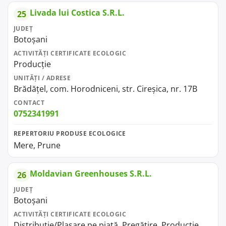
Livada lui Costica S.R.L.
25
JUDEȚ
Botoșani
ACTIVITĂȚI CERTIFICATE ECOLOGIC
Producție
UNITĂȚI / ADRESE
Brădăţel, com. Horodniceni, str. Cireşica, nr. 17B
CONTACT
0752341991
REPERTORIU PRODUSE ECOLOGICE
Mere, Prune
Moldavian Greenhouses S.R.L.
26
JUDEȚ
Botoșani
ACTIVITĂȚI CERTIFICATE ECOLOGIC
Distribuție/Plasare pe piață, Pregătire, Producție