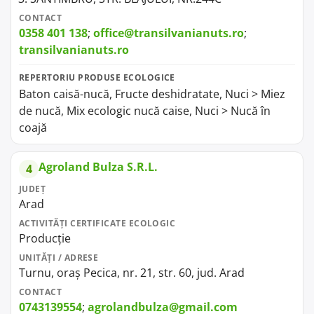
CONTACT
0358 401 138
;
office@transilvanianuts.ro
;
transilvanianuts.ro
REPERTORIU PRODUSE ECOLOGICE
Baton caisă-nucă, Fructe deshidratate, Nuci > Miez
de nucă, Mix ecologic nucă caise, Nuci > Nucă în
coajă
Agroland Bulza S.R.L.
4
JUDEȚ
Arad
ACTIVITĂȚI CERTIFICATE ECOLOGIC
Producție
UNITĂȚI / ADRESE
Turnu, oraș Pecica, nr. 21, str. 60, jud. Arad
CONTACT
0743139554
;
agrolandbulza@gmail.com