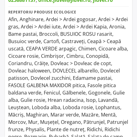
0258881137
;
office.jidvei@jidvei.ro
;
jidvei.ro
REPERTORIU PRODUSE ECOLOGICE
Afin, Anghinare, Ardei > Ardei gogosar, Ardei > Ardei
gras, Ardei > Ardei iute, Ardei > Ardei Kapia, Aronia,
Bame pastai, Broccoli, BUSUIOC ROSU rasarit,
Busuioc verde, Cartofi, Castraveți, Ceapă > Ceapă
uscată, CEAPA VERDE arpagic, Chimen, Cicoare alba,
Cicoare rosie, Cimbrișor, Cimbru, Conopidă,
Coriandru, Crăițe, Dovleac > Dovleac de copt,
Dovleac haloween, DOVLECEL albarello, Dovlecel
patisson, Dovlecel zucchini, Edamame pastai,
FASOLE GALBENA MAXIDOR pitica, Fasole pitica
baldana verde, Fenicul, Gălbenele, Gogonele, Gulie
alba, Gulie rosie, Hrean radacina, Isop, Lavandă,
Leuștean, Loboda alba, Loboda rosie, Lophantus,
Măcriș, Maghiran, Marar verde, Mazăre, Mentă,
Morcov, Mur, Mușețel, Oregano, Pătrunjel, Patrunjel
frunze, Physalis, Plante de nutreț, Ridichi, Ridichi
negre, Rozmarin, Rubarbă, Salată, Salata de camp,