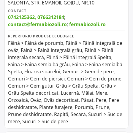
SALONTA, STR. EMANOIL GOJDU, NR.10
CONTACT
0742125362, 0766312184
;
contact@fermabiozoli.ro
;
fermabiozoli.ro
REPERTORIU PRODUSE ECOLOGICE
Făină > Fâină de porumb, Făină > Făină integrală de
ovăz, Făină > Făină integrală grâu, Făină > Făină
integrală secară, Făină > Făină integrală Spelta,
Făină > Făină semialbă grâu, Făină > Făină semialbă
Spelta, Floarea soarelui, Gemuri > Gem de pere,
Gemuri > Gem de piersici, Gemuri > Gem de prune,
Gemuri > Gem gutui, Grâu > Grâu Spelta, Grâu >
Grâu Spelta decorticat, Lucernă, Mălai, Mere,
Orzoaică, Ovăz, Ovăz decorticat, Păsat, Pere, Pere
deshidratate, Plante furajere, Porumb, Prune,
Prune deshidratate, Rapiță, Secară, Sucuri > Suc de
mere, Sucuri > Suc de pere