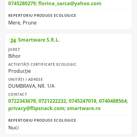
0745280279
;
florina_sarca@yahoo.com
REPERTORIU PRODUSE ECOLOGICE
Mere, Prune
Smartware S.R.L.
24
JUDEȚ
Bihor
ACTIVITĂȚI CERTIFICATE ECOLOGIC
Producție
UNITĂȚI / ADRESE
DUMBRAVA, NR. 1/A
CONTACT
0722343678, 0721222232, 0745247018, 0740488564
;
privacy@flipsnack.com
;
smartware.ro
REPERTORIU PRODUSE ECOLOGICE
Nuci