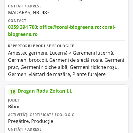
UNITĂȚI / ADRESE
MADARAS, NR. 483
CONTACT
0259 394 700
;
office@coral-biogreens.ro
;
coral-
biogreens.ro
REPERTORIU PRODUSE ECOLOGICE
Amestec germeni, Lucernă > Geremeni lucernă,
Germeni broccoli, Germeni de sfeclă roșie, Germeni
praz, Germeni ridiche albă, Germeni ridiche roșu,
Germeni vlăstari de mazăre, Plante furajere
Dragan Radu Zoltan I.I.
16
JUDEȚ
Bihor
ACTIVITĂȚI CERTIFICATE ECOLOGIC
Pregătire, Producție
UNITĂȚI / ADRESE