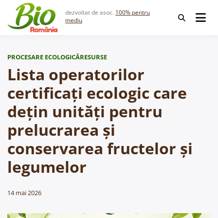
Skip
dezvoltat de asoc.
100% pentru
to
mediu
content
PROCESARE ECOLOGICĂ
RESURSE
Lista operatorilor
certificați ecologic care
dețin unități pentru
prelucrarea și
conservarea fructelor și
legumelor
14 mai 2026