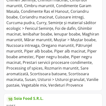
Chimen Semințe, Chimion macinat, Cimbrisor
maruntit, Cimbru maruntit, Condimente Garam
Masala, Condimente Ras el Hanout, Coriandru
boabe, Coriandru macinat, Cuisoare intregi,
Curcuma pudra, Curry, Semințe și material săditor
ecologic > Fenicul Semințe, Foi de dafin, Ghimbir
macinat, Ienibahar boabe, Ienupar boabe, Maghiran
maruntit, Mărar maruntit, Muștar > Muștar boabe,
Nucsoara intreaga, Oregano maruntit, Pătrunjel
maruntit, Piper alb boabe, Piper alb macinat, Piper
boabe amestec, Piper negru boabe, Piper negru
macinat, Prestari servicii procesare condimente,
Processing of spices, Rozmarin maruntit, Sare
aromatizată, Scortisoara batoane, Scortisoara
macinata, Susan, Usturoi > Usturoi granulat, Vanilie
pastaie, Vegetable mix, Verdeturi Provence
Soia Food S.R.L.
10
JUDEȚ