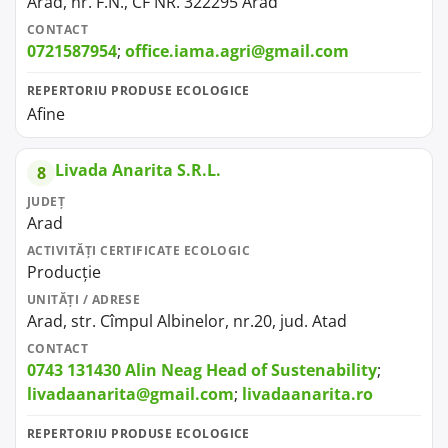
Arad, nr. F.N., CF NR. 322295 Arad
CONTACT
0721587954
;
office.iama.agri@gmail.com
REPERTORIU PRODUSE ECOLOGICE
Afine
Livada Anarita S.R.L.
8
JUDEȚ
Arad
ACTIVITĂȚI CERTIFICATE ECOLOGIC
Producție
UNITĂȚI / ADRESE
Arad, str. Cîmpul Albinelor, nr.20, jud. Atad
CONTACT
0743 131430 Alin Neag Head of Sustenability
;
livadaanarita@gmail.com
;
livadaanarita.ro
REPERTORIU PRODUSE ECOLOGICE