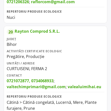
0721206326
;
raflorcom@gmail.com
REPERTORIU PRODUSE ECOLOGICE
Nuci
Rayton Comprod S.R.L.
20
JUDEȚ
Bihor
ACTIVITĂȚI CERTIFICATE ECOLOGIC
Pregătire, Producție
UNITĂȚI / ADRESE
CURTUISENI, FERMA 2
CONTACT
0721072877, 0734068933
;
valtechimprimari@gmail.com
;
valealuimihai.eu
REPERTORIU PRODUSE ECOLOGICE
Cătină > Cătină congelată, Lucernă, Mere, Plante
furajere, Prune