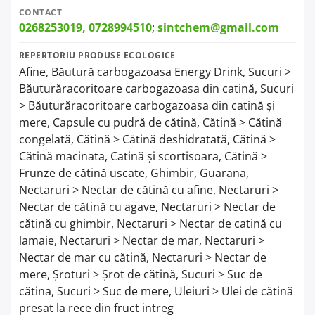
CONTACT
0268253019, 0728994510
;
sintchem@gmail.com
REPERTORIU PRODUSE ECOLOGICE
Afine, Băutură carbogazoasa Energy Drink, Sucuri >
Băuturăracoritoare carbogazoasa din catină, Sucuri
> Băuturăracoritoare carbogazoasa din catină și
mere, Capsule cu pudră de cătină, Cătină > Cătină
congelată, Cătină > Cătină deshidratată, Cătină >
Cătină macinata, Catină și scortisoara, Cătină >
Frunze de cătină uscate, Ghimbir, Guarana,
Nectaruri > Nectar de cătină cu afine, Nectaruri >
Nectar de cătină cu agave, Nectaruri > Nectar de
cătină cu ghimbir, Nectaruri > Nectar de catină cu
lamaie, Nectaruri > Nectar de mar, Nectaruri >
Nectar de mar cu cătină, Nectaruri > Nectar de
mere, Șroturi > Șrot de cătină, Sucuri > Suc de
cătina, Sucuri > Suc de mere, Uleiuri > Ulei de cătină
presat la rece din fruct intreg