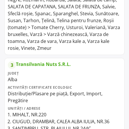
SALATA DE CAPATANA, SALATA DE FRUNZA, Salvie,
Sfeclă roșie, Spanac, Sparanghel, Stevia, Sunătoare,
Susan, Tarhon, Țelină, Telina pentru frunze, Roșii
(tomate) > Tomate Cherry, Usturoi, Valeriană, Varza
bruxelles, Varză > Varză chinezească, Varza de
toamna, Varza de vara, Varza kale a, Varza kale
rosie, Vinete, Zmeur
Transilvania Nuts S.R.L.
3
JUDEȚ
Alba
ACTIVITĂȚI CERTIFICATE ECOLOGIC
Distribuție/Plasare pe piață, Export, Import,
Pregătire
UNITĂȚI / ADRESE
MIHALT, NR.220
CIUGUD, DRAMBAR, CALEA ALBA IULIA, NR.36
SANTIMBRU, STR. BLAJULUI, NR.244C