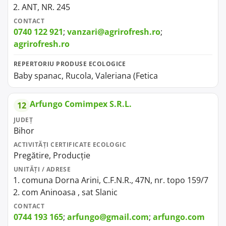
ANT, NR. 245
CONTACT
0740 122 921
;
vanzari@agrirofresh.ro
;
agrirofresh.ro
REPERTORIU PRODUSE ECOLOGICE
Baby spanac, Rucola, Valeriana (Fetica
Arfungo Comimpex S.R.L.
12
JUDEȚ
Bihor
ACTIVITĂȚI CERTIFICATE ECOLOGIC
Pregătire, Producție
UNITĂȚI / ADRESE
comuna Dorna Arini, C.F.N.R., 47N, nr. topo 159/7
com Aninoasa , sat Slanic
CONTACT
0744 193 165
;
arfungo@gmail.com
;
arfungo.com