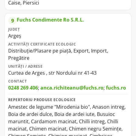
Caise, Piersici
Fuchs Condimente Ro S.R.L.
9
JUDEȚ
Argeș
ACTIVITĂȚI CERTIFICATE ECOLOGIC
Distribuție/Plasare pe piață, Export, Import,
Pregătire
UNITĂȚI / ADRESE
Curtea de Arges , str Nordului nr 41-43
CONTACT
0248 269 406
;
anca.richiteanu@fuchs.ro
;
fuchs.ro
REPERTORIU PRODUSE ECOLOGICE
Amestec de legume "Mirodenia bio", Anason intreg,
Boia de ardei dulce, Boia de ardei iute, Busuioc
maruntit, Cardamom macinat, Chilli intreg, Chilli
macinat, Chimen macinat, Chimen negru Semințe,