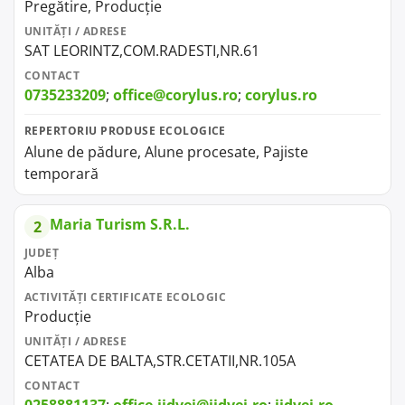
Pregătire, Producție
UNITĂȚI / ADRESE
SAT LEORINTZ,COM.RADESTI,NR.61
CONTACT
0735233209
;
office@corylus.ro
;
corylus.ro
REPERTORIU PRODUSE ECOLOGICE
Alune de pădure, Alune procesate, Pajiste
temporară
Maria Turism S.R.L.
2
JUDEȚ
Alba
ACTIVITĂȚI CERTIFICATE ECOLOGIC
Producție
UNITĂȚI / ADRESE
CETATEA DE BALTA,STR.CETATII,NR.105A
CONTACT