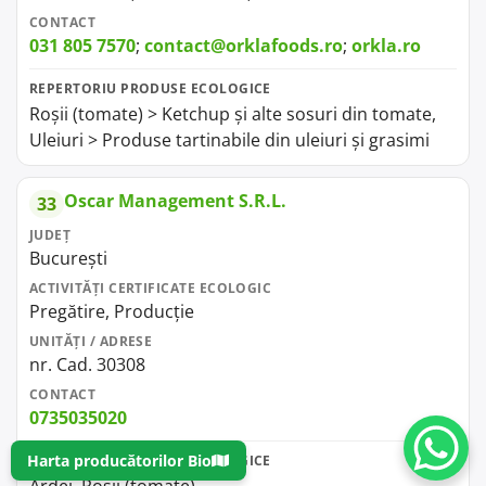
CONTACT
031 805 7570
;
contact@orklafoods.ro
;
orkla.ro
REPERTORIU PRODUSE ECOLOGICE
Roșii (tomate) > Ketchup și alte sosuri din tomate,
Uleiuri > Produse tartinabile din uleiuri și grasimi
Oscar Management S.R.L.
33
JUDEȚ
București
ACTIVITĂȚI CERTIFICATE ECOLOGIC
Pregătire, Producție
UNITĂȚI / ADRESE
nr. Cad. 30308
CONTACT
0735035020
Harta producătorilor Bio
REPERTORIU PRODUSE ECOLOGICE