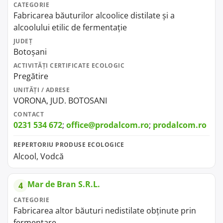
CATEGORIE
Fabricarea băuturilor alcoolice distilate și a
alcoolului etilic de fermentație
JUDEȚ
Botoșani
ACTIVITĂȚI CERTIFICATE ECOLOGIC
Pregătire
UNITĂȚI / ADRESE
VORONA, JUD. BOTOSANI
CONTACT
0231 534 672
;
office@prodalcom.ro
;
prodalcom.ro
REPERTORIU PRODUSE ECOLOGICE
Alcool, Vodcă
Mar de Bran S.R.L.
4
CATEGORIE
Fabricarea altor băuturi nedistilate obținute prin
fermentare