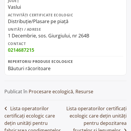
JUDEȚ
Vaslui
ACTIVITĂȚI CERTIFICATE ECOLOGIC
Distribuție/Plasare pe piață
UNITĂȚI / ADRESE
1 Decembrie, sos. Giurgiului, nr 264B
CONTACT
0214687215
REPERTORIU PRODUSE ECOLOGICE
Băuturi răcoritoare
Publicat în
Procesare ecologică
,
Resurse
Navigare
Lista operatorilor
Lista operatorilor certificați
certificați ecologic care
ecologic care dețin unități
în
dețin unități pentru
pentru depozitarea
articole
fabricarea condimentelor,
fructelor și legumelor