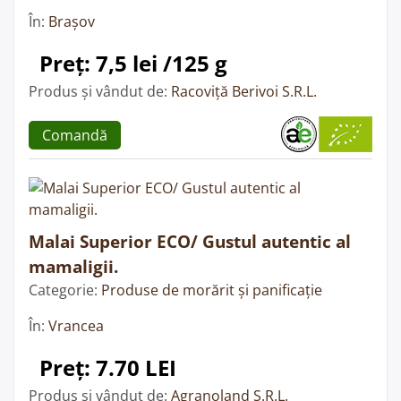
În:
Brașov
Preț: 7,5 lei /125 g
Produs și vândut de:
Racoviță Berivoi S.R.L.
Comandă
Malai Superior ECO/ Gustul autentic al
mamaligii.
Categorie:
Produse de morărit și panificație
În:
Vrancea
Preț: 7.70 LEI
Produs și vândut de:
Agranoland S.R.L.