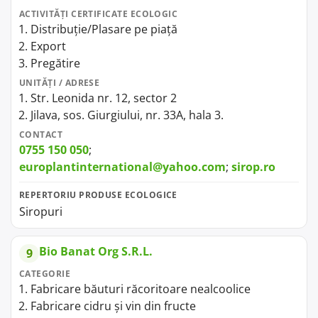
ACTIVITĂȚI CERTIFICATE ECOLOGIC
Distribuție/Plasare pe piață
Export
Pregătire
UNITĂȚI / ADRESE
Str. Leonida nr. 12, sector 2
Jilava, sos. Giurgiului, nr. 33A, hala 3.
CONTACT
0755 150 050
;
europlantinternational@yahoo.com
;
sirop.ro
REPERTORIU PRODUSE ECOLOGICE
Siropuri
Bio Banat Org S.R.L.
9
CATEGORIE
Fabricare băuturi răcoritoare nealcoolice
Fabricare cidru și vin din fructe