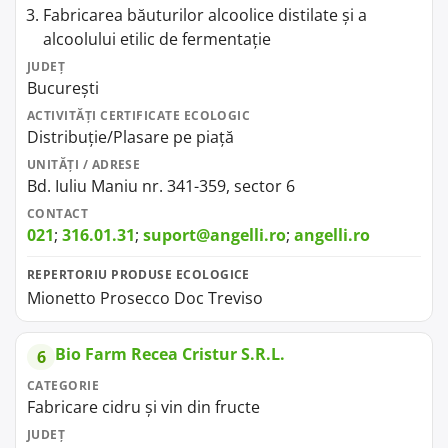
Fabricarea băuturilor alcoolice distilate și a
alcoolului etilic de fermentație
JUDEȚ
București
ACTIVITĂȚI CERTIFICATE ECOLOGIC
Distribuție/Plasare pe piață
UNITĂȚI / ADRESE
Bd. Iuliu Maniu nr. 341-359, sector 6
CONTACT
021
;
316.01.31
;
suport@angelli.ro
;
angelli.ro
REPERTORIU PRODUSE ECOLOGICE
Mionetto Prosecco Doc Treviso
Bio Farm Recea Cristur S.R.L.
6
CATEGORIE
Fabricare cidru și vin din fructe
JUDEȚ