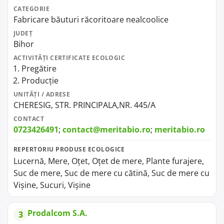
CATEGORIE
Fabricare băuturi răcoritoare nealcoolice
JUDEȚ
Bihor
ACTIVITĂȚI CERTIFICATE ECOLOGIC
Pregătire
Producție
UNITĂȚI / ADRESE
CHERESIG, STR. PRINCIPALA,NR. 445/A
CONTACT
0723426491
;
contact@meritabio.ro
;
meritabio.ro
REPERTORIU PRODUSE ECOLOGICE
Lucernă, Mere, Oțet, Oțet de mere, Plante furajere,
Suc de mere, Suc de mere cu cătină, Suc de mere cu
Vișine, Sucuri, Vișine
Prodalcom S.A.
3