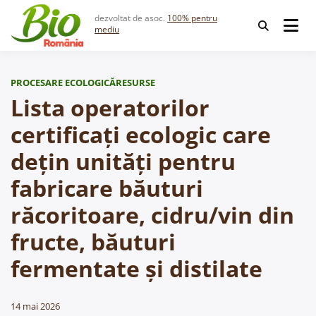
Skip
dezvoltat de asoc.
100% pentru
to
mediu
content
PROCESARE ECOLOGICĂ
RESURSE
Lista operatorilor
certificați ecologic care
dețin unități pentru
fabricare băuturi
răcoritoare, cidru/vin din
fructe, băuturi
fermentate și distilate
14 mai 2026