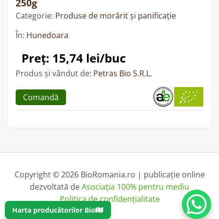
250g
Categorie:
Produse de morărit și panificație
În:
Hunedoara
Preț: 15,74 lei/buc
Produs și vândut de:
Petras Bio S.R.L.
Comandă
Copyright © 2026 BioRomania.ro | publicație online
dezvoltată de
Asociația 100% pentru mediu
Politica de confidențialitate
Harta producătorilor Bio