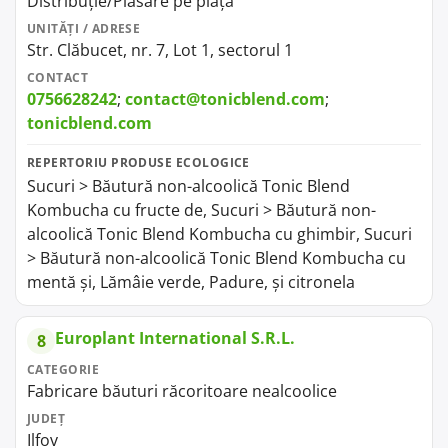
Distribuție/Plasare pe piață
UNITĂȚI / ADRESE
Str. Clăbucet, nr. 7, Lot 1, sectorul 1
CONTACT
0756628242
;
contact@tonicblend.com
;
tonicblend.com
REPERTORIU PRODUSE ECOLOGICE
Sucuri > Băutură non-alcoolică Tonic Blend
Kombucha cu fructe de, Sucuri > Băutură non-
alcoolică Tonic Blend Kombucha cu ghimbir, Sucuri
> Băutură non-alcoolică Tonic Blend Kombucha cu
mentă și, Lămâie verde, Padure, și citronela
Europlant International S.R.L.
8
CATEGORIE
Fabricare băuturi răcoritoare nealcoolice
JUDEȚ
Ilfov