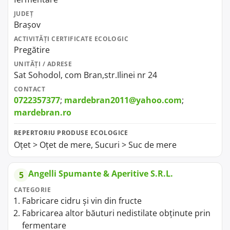
JUDEȚ
Brașov
ACTIVITĂȚI CERTIFICATE ECOLOGIC
Pregătire
UNITĂȚI / ADRESE
Sat Sohodol, com Bran,str.Ilinei nr 24
CONTACT
0722357377
;
mardebran2011@yahoo.com
;
mardebran.ro
REPERTORIU PRODUSE ECOLOGICE
Oțet > Oțet de mere, Sucuri > Suc de mere
Angelli Spumante & Aperitive S.R.L.
5
CATEGORIE
Fabricare cidru și vin din fructe
Fabricarea altor băuturi nedistilate obținute prin
fermentare