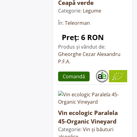
Ceapă verde
Categorie:
Legume
În:
Teleorman
Preț: 6 RON
Produs și vândut de:
Gheorghe Cezar Alexandru
P.F.A.
Comandă
Vin ecologic Paralela
45-Organic Vineyard
Categorie:
Vin și băuturi
alcoolice