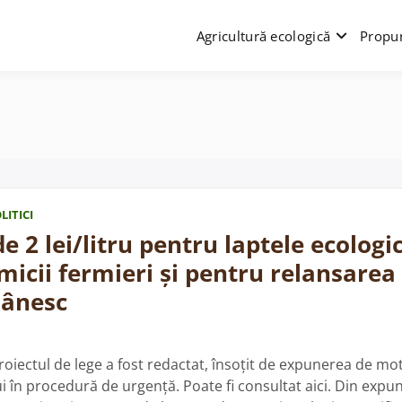
Agricultură ecologică
Propun
LITICI
de 2 lei/litru pentru laptele ecologi
micii fermieri și pentru relansarea 
mânesc
roiectul de lege a fost redactat, însoțit de expunerea de mot
 în procedură de urgență. Poate fi consultat aici. Din expu