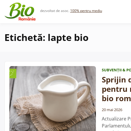
Skip
to
dezvoltat de asoc.
100% pentru mediu
content
Etichetă:
lapte bio
SUBVENȚII & PO
Sprijin 
pentru 
bio ro
20 mai 2026
Actualizare P
Parlamentului