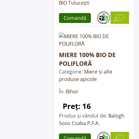
BIO Tulucești
Comandă
MIERE 100% BIO DE
POLIFLORĂ
Categorie:
Miere și alte
produse apicole
În:
Bihor
Preț: 16
Produs și vândut de:
Balogh
Soos Csaba P.F.A.
Comandă