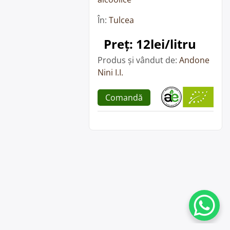
În:
Tulcea
Preț: 12lei/litru
Produs și vândut de:
Andone
Nini I.I.
Comandă