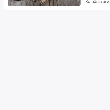
România are 
circa 14.000 
Cite;te mai 