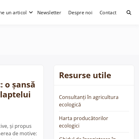
e un articol
Newsletter
Despre noi
Contact
Resurse utile
c: o șansă
laptelui
Consultanți în agricultura
ecologică
Harta producătorilor
ecologici
ive, și propus
nerea de motive: