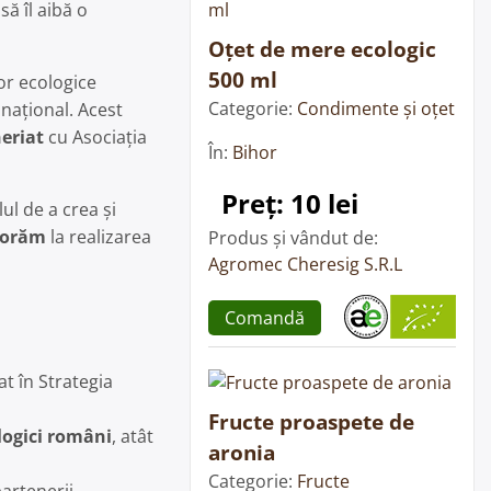
ă îl aibă o
Oțet de mere ecologic
500 ml
r ecologice
Categorie:
Condimente și oțet
național. Acest
eriat
cu Asociația
În:
Bihor
Preț: 10 lei
ul de a crea și
borăm
la realizarea
Produs și vândut de:
Agromec Cheresig S.R.L
Comandă
t în Strategia
Fructe proaspete de
logici români
, atât
aronia
Categorie:
Fructe