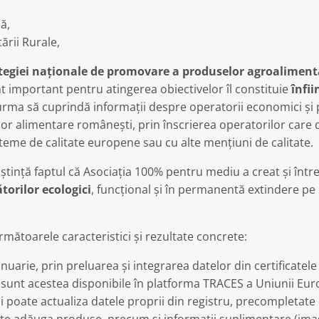
ă,
ării Rurale,
tegiei naționale de promovare a produselor agroalimen
mportant pentru atingerea obiectivelor îl constituie
înfi
 urma să cuprindă informații despre operatorii economici și 
elor alimentare românești, prin înscrierea operatorilor care
sisteme de calitate europene sau cu alte mențiuni de calitate.
ință faptul că Asociația 100% pentru mediu a creat și între
torilor ecologici
, funcțional și în permanentă extindere pe
mătoarele caracteristici și rezultate concrete:
ianuarie, prin preluarea și integrarea datelor din certificatele
sunt acestea disponibile în platforma TRACES a Uniunii Eu
își poate actualiza datele proprii din registru, precompletat