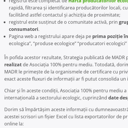
registrul este completat de
Harta producătorilor ecolo
rapidă, filtrarea și identificarea producătorilor locali, 
facilitând astfel contactul și achiziția de proximitate;
registrul este susținut de o comunitate activă, prin
gru
consumatori
.
Pagina web a registrului apare deja pe
prima poziție î
ecologica”, “produse ecologice” “producatori ecologici” etc
În pofida acestor rezultate, Strategia publicată de MADR 
realizat
de Asociația 100% pentru mediu. Totodată, dor
MADR le primește de la organismele de certificare cu privi
exact aceste fluxuri de informații ar fi putut consolida un 
Chiar și în aceste condiții, Asociația 100% pentru mediu a
internațională a sectorului ecologic, cuprinzând
date desp
Dorim să împărtășim aceste informații cu dumneavoastră 
acestei scrisori un fișier Excel cu lista exportatorilor de 
online la: