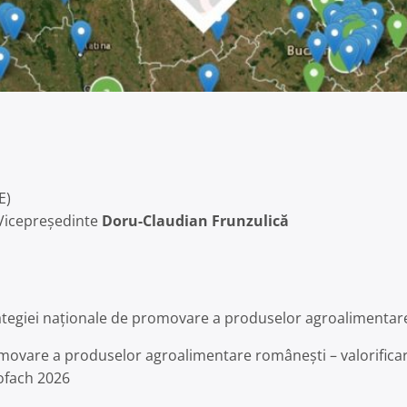
E)
Vicepreședinte
Doru-Claudian Frunzulică
ategiei naționale de promovare a produselor agroalimenta
omovare a produselor agroalimentare românești – valorificar
iofach 2026