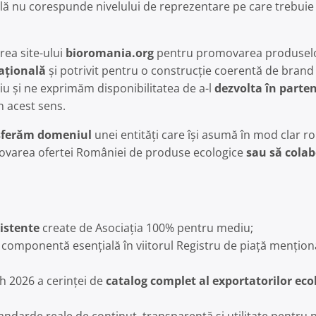
uală nu corespunde nivelului de reprezentare pe care trebuie s
rea site-ului
bioromania.org
pentru promovarea produselo
ațională
și potrivit pentru o construcție coerentă de brand 
iu și ne exprimăm disponibilitatea de a-l
dezvolta în parten
n acest sens.
sferăm domeniul
unei entități care își asumă în mod clar rol
varea ofertei României de produse ecologice
sau să cola
xistente
create de Asociația 100% pentru mediu;
componentă esențială în viitorul Registru de piață menționa
h 2026 a cerinței de
catalog complet al exportatorilor eco