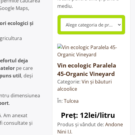
e permite căutarea
mediu.
n Google Maps,
ri ecologici și
gricultura
efortul deja
Vin ecologic Paralela
datelor
pe care
45-Organic Vineyard
puns util
, deși
Categorie:
Vin și băuturi
alcoolice
pentru dimensiunea
În:
Tulcea
port
.
Preț: 12lei/litru
ă. Am anexat
fi consultate și
Produs și vândut de:
Andone
Nini I.I.