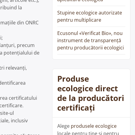
i, articole etc.);
tribuind la
Stupine ecologice autorizate
pentru multiplicare
ormațiile din ONRC
Ecusonul «Verificat Bio», nou
i;
instrument de transparență
lanțuri, precum
pentru producătorii ecologici
a potențialului de
ri relevanți,
Produse
identificarea
ecologice direct
de la producători
ea certificatului
certificați
certificare.
site-ul
ale, inclusiv
Alege
produsele ecologice
locale pentru tine și pentru