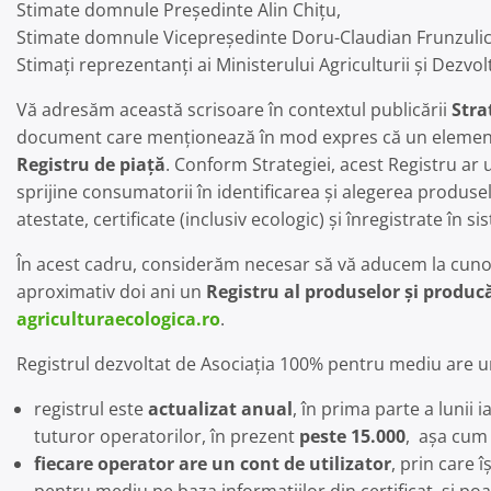
Stimate domnule Președinte Alin Chițu,
Stimate domnule Vicepreședinte Doru-Claudian Frunzulic
Stimați reprezentanți ai Ministerului Agriculturii și Dezvolt
Vă adresăm această scrisoare în contextul publicării
Stra
document care menționează în mod expres că un element i
Registru de piață
. Conform Strategiei, acest Registru ar
sprijine consumatorii în identificarea și alegerea produs
atestate, certificate (inclusiv ecologic) și înregistrate în 
În acest cadru, considerăm necesar să vă aducem la cunoșt
aproximativ doi ani un
Registru al produselor și producă
agriculturaecologica.ro
.
Registrul dezvoltat de Asociația 100% pentru mediu are ur
registrul este
actualizat anual
, în prima parte a lunii 
tuturor operatorilor, în prezent
peste 15.000
, așa cum 
fiecare operator are un cont de utilizator
, prin care 