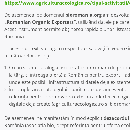
https://www.agriculturaecologica.ro/tipul-activitatii/
De asemenea, pe domeniul
bioromania.org
am dezvoltat
„Romanian Organic Exporters”
, utilizând datele pe care
Acest instrument permite obținerea rapidă a unor liste/sel
România.
În acest context, vă rugăm respectuos să aveți în vedere i
următoarelor cerințe:
Crearea unui catalog al exportatorilor români de produs
la târg, ci întreaga ofertă a României pentru export – a
unde este posibil, infrastructura și datele deja existen
În completarea catalogului tipărit, considerăm esențial
referință pentru promovarea externă a ofertei ecologic
digitale deja create (agriculturaecologica.ro și bioroman
De asemenea, ne manifestăm în mod explicit
dezacordul
România (asociatia.bio) drept referință pentru oferta ecol