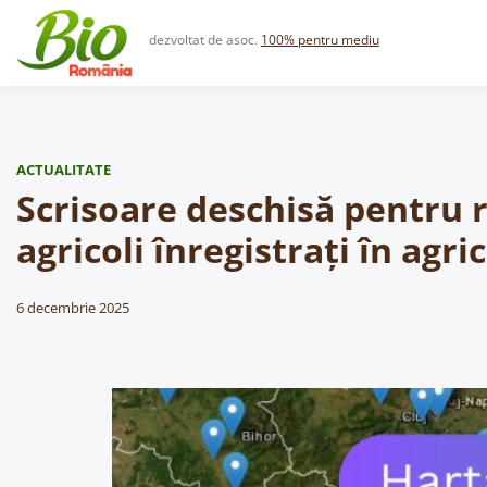
Skip
to
dezvoltat de asoc.
100% pentru mediu
content
ACTUALITATE
Scrisoare deschisă pentru r
agricoli înregistrați în ag
6 decembrie 2025