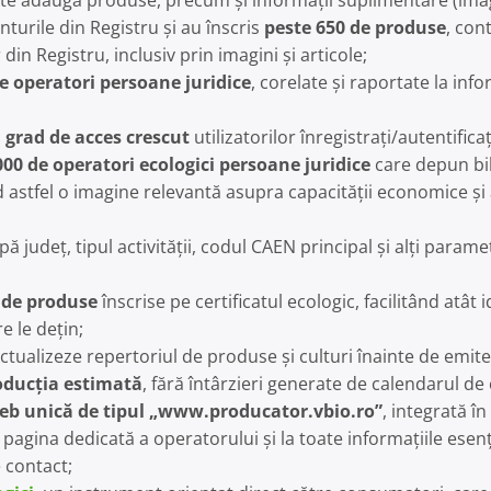
ate adăuga produse, precum și informații suplimentare (imagin
onturile din Registru și au înscris
peste 650 de produse
, con
n Registru, inclusiv prin imagini și articole;
e operatori persoane juridice
, corelate și raportate la inf
n
grad de acces crescut
utilizatorilor înregistrați/autentificaț
000 de operatori ecologici persoane juridice
care depun bi
d astfel o imagine relevantă asupra capacității economice și 
ă județ, tipul activității, codul CAEN principal și alți paramet
 de produse
înscrise pe certificatul ecologic, facilitând atât 
e le dețin;
tualizeze repertoriul de produse și culturi înainte de emiter
oducția estimată
, fără întârzieri generate de calendarul de 
 web unică de tipul „www.producator.vbio.ro”
, integrată în 
 pagina dedicată a operatorului și la toate informațiile esenți
e contact;