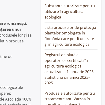
Substanțe autorizate pentru
utilizare în agricultura
ecologică
tare românești
,
Lista produselor de protecția
ințarea unui
plantelor omologate în
produsele lor și să
România care pot fi utilizate
 dețin produse
și în agricultura ecologică
Registrul de piață al
ține de
operatorilor certificați în
agricultura ecologică,
actualizat la 1 ianuarie 2026:
statistici și dinamici 2023–
2025
 ecologice ale
Produsele autorizate pentru
ropene;
tratamente anti-Varroa în
e de Asociația 100%
apicultura ecologică