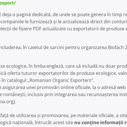
export/
 deja o pagină dedicată, de unde se poate genera în timp re
 companiile le furnizează și le actualizează direct din conturil
ecții de fișiere PDF actualizate cu exportatorii de produse 
ncluderea, în caietul de sarcini pentru organizarea Biofach 
e ecologice, în limba engleză, care să includă nu doar prod
dică oferta tuturor exportatorilor de produse ecologice, valo
te în catalogul „Romanian Organic Exporters”.
ă asigurarea unei promovări online oficiale, la o adresă we
e românești, inclusiv prin integrarea sau recunoașterea in
ia.org).
față de utilizarea și promovarea, pe materiale oficiale, a site
ogică națională, întrucât acest site
nu conține informații 