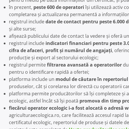
pentru mediu pe baza informațiilor din certificat, și po
în prezent,
peste 600 de operatori
își utilizează activ c
completarea și actualizarea permanentă a informațiilor di
registrul include
date de contact pentru peste 6.000 d
și alte surse;
afișează publicului date de contact la vedere și oferă u
registrul include
indicatori financiari pentru peste 3.
cifra de afaceri, profit și numărul de angajați
, oferin
producție și export al sectorului ecologic;
registrul permite
filtrarea avansată a operatorilor
dup
pentru o identificare rapidă a ofertei;
platforma include un
modul de căutare în repertoriul
produselor, cât și corelarea lor directă cu operatorii car
platforma permite producătorilor să își completeze și ac
ecologic, astfel încât să își poată
promova din timp pr
fiecărui operator ecologic i-a fost alocată o adresă
agriculturaecologica.ro, care facilitează accesul rapid la
certificatul ecologic, repertoriul de produse și datele d