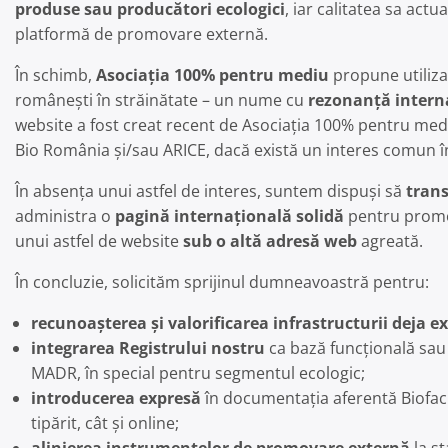
produse sau producători ecologici
, iar calitatea sa act
platformă de promovare externă.
În schimb,
Asociația 100% pentru mediu
propune utiliza
românești în străinătate – un nume cu
rezonanță intern
website a fost creat recent de Asociația 100% pentru med
Bio România și/sau ARICE, dacă există un interes comun î
În absența unui astfel de interes, suntem dispuși să
tran
administra o
pagină internațională solidă
pentru promo
unui astfel de website
sub o altă adresă web
agreată.
În concluzie, solicităm sprijinul dumneavoastră pentru:
recunoașterea și valorificarea infrastructurii deja e
integrarea Registrului nostru
ca bază funcțională sau 
MADR, în special pentru segmentul ecologic;
introducerea expresă
în documentația aferentă Biofac
tipărit, cât și online;