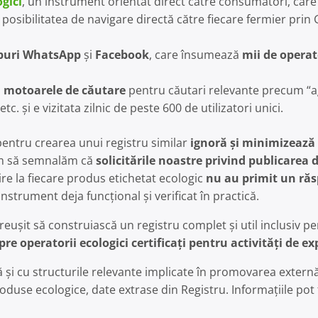
gici
, un instrument orientat direct către consumatori, car
cu posibilitatea de navigare directă către fiecare fermier pri
puri WhatsApp
și
Facebook
, care însumează
mii de operato
n motoarele de căutare
pentru căutari relevante precum “a
. și e vizitata zilnic de peste 600 de utilizatori unici.
pentru crearea unui registru similar
ignoră și minimizează 
im să semnalăm că
solicitările noastre privind publicarea 
re la fiecare produs etichetat ecologic
nu au primit un răs
instrument deja funcțional și verificat în practică.
 reușit să construiască un registru complet și util inclusiv 
re operatorii ecologici certificați pentru activități de ex
și cu structurile relevante implicate în promovarea extern
produse ecologice, date extrase din Registru. Informațiile pot 