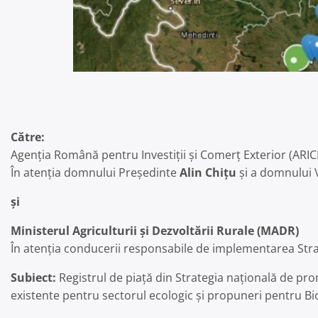
Către:
Agenția Română pentru Investiții și Comerț Exterior (ARIC
În atenția domnului Președinte
Alin Chițu
și a domnului 
și
Ministerul Agriculturii și Dezvoltării Rurale (MADR)
În atenția conducerii responsabile de implementarea Str
Subiect:
Registrul de piață din Strategia națională de pr
existente pentru sectorul ecologic și propuneri pentru B