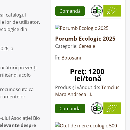
Comandă
al catalogul
e lor de utilizator.
ecologice din
Porumb Ecologic 2025
Categorie:
Cereale
2026, a
În:
Botoșani
ucătorii prezenți
Preț: 1200 
rificând, acolo
lei/tonă
Produs și vândut de:
Temciuc
b recunoscută ca
Mara Andreea I.I.
strumentelor
Comandă
-ului Asociației Bio
relevante despre