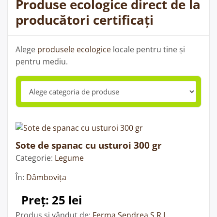
Produse ecologice direct de la
producători certificați
Alege
produsele ecologice
locale pentru tine și
pentru mediu.
Sote de spanac cu usturoi 300 gr
Categorie:
Legume
În:
Dâmbovița
Preț: 25 lei
Produs și vândut de:
Ferma Sendrea S.R.L.