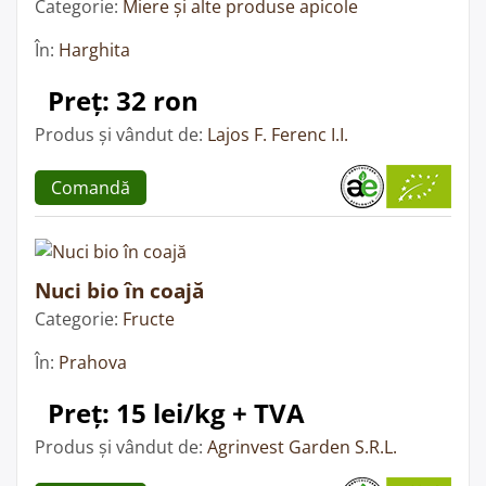
Categorie:
Miere și alte produse apicole
În:
Harghita
Preț: 32 ron
Produs și vândut de:
Lajos F. Ferenc I.I.
Comandă
Nuci bio în coajă
Categorie:
Fructe
În:
Prahova
Preț: 15 lei/kg + TVA
Produs și vândut de:
Agrinvest Garden S.R.L.