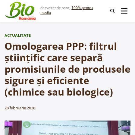
Skip
dezvoltat de asoc.
100% pentru
to
mediu
content
ACTUALITATE
Omologarea PPP: filtrul
științific care separă
promisiunile de produsele
sigure și eficiente
(chimice sau biologice)
28 februarie 2026