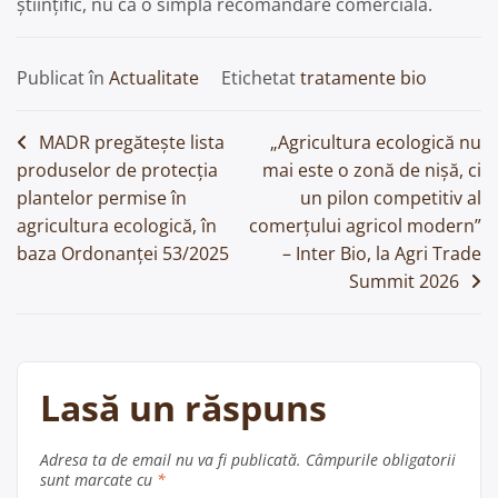
științific, nu ca o simplă recomandare comercială.
Publicat în
Actualitate
Etichetat
tratamente bio
Navigare
MADR pregătește lista
„Agricultura ecologică nu
produselor de protecția
mai este o zonă de nișă, ci
în
plantelor permise în
un pilon competitiv al
articole
agricultura ecologică, în
comerțului agricol modern”
baza Ordonanței 53/2025
– Inter Bio, la Agri Trade
Summit 2026
Lasă un răspuns
Adresa ta de email nu va fi publicată.
Câmpurile obligatorii
sunt marcate cu
*