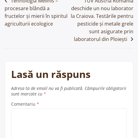
Navigare
Tehnologia Melinis –
TUV Austria România
procesare blândă a
deschide un nou laborator
în
fructelor și mierii în spiritul
la Craiova. Testările pentru
articole
agriculturii ecologice
pesticide și metale grele
sunt asigurate prin
laboratorul din Ploiești
Lasă un răspuns
Adresa ta de email nu va fi publicată.
Câmpurile obligatorii
sunt marcate cu
*
Comentariu
*