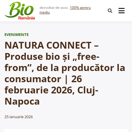
Skip
dezvoltat de asoc.
100% pentru
to
mediu
content
EVENIMENTE
NATURA CONNECT –
Produse bio și „free-
from”, de la producător la
consumator | 26
februarie 2026, Cluj-
Napoca
25 ianuarie 2026