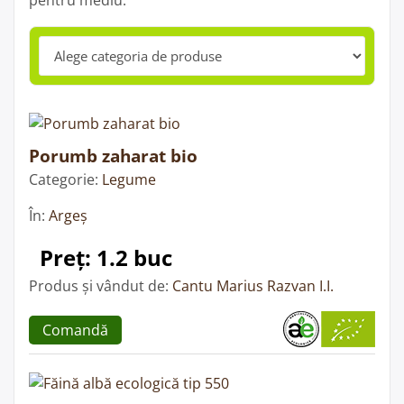
pentru mediu.
Porumb zaharat bio
Categorie:
Legume
În:
Argeș
Preț: 1.2 buc
Produs și vândut de:
Cantu Marius Razvan I.I.
Comandă