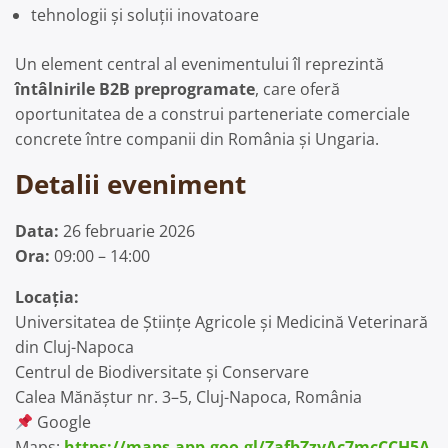
tehnologii și soluții inovatoare
Un element central al evenimentului îl reprezintă
întâlnirile B2B preprogramate
, care oferă
oportunitatea de a construi parteneriate comerciale
concrete între companii din România și Ungaria.
Detalii eveniment
Data:
26 februarie 2026
Ora:
09:00 – 14:00
Locația:
Universitatea de Științe Agricole și Medicină Veterinară
din Cluj-Napoca
Centrul de Biodiversitate și Conservare
Calea Mănăștur nr. 3–5, Cluj-Napoca, România
Google
Maps:
https://maps.app.goo.gl/ZafbZzyAc7mcCCH5A