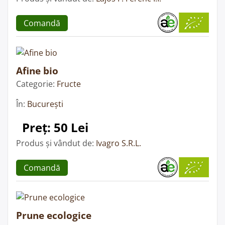
Comandă
Afine bio
Categorie:
Fructe
În:
București
Preț: 50 Lei
Produs și vândut de:
Ivagro S.R.L.
Comandă
Prune ecologice