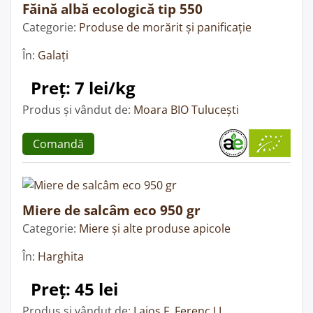
Făină albă ecologică tip 550
Categorie:
Produse de morărit și panificație
În:
Galați
Preț: 7 lei/kg
Produs și vândut de:
Moara BIO Tulucești
Comandă
Miere de salcâm eco 950 gr
Categorie:
Miere și alte produse apicole
În:
Harghita
Preț: 45 lei
Produs și vândut de:
Lajos F. Ferenc I.I.