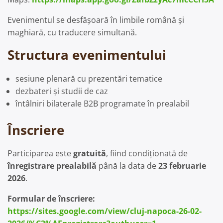
Evenimentul se desfășoară în limbile română și
maghiară, cu traducere simultană.
Structura evenimentului
sesiune plenară cu prezentări tematice
dezbateri și studii de caz
întâlniri bilaterale B2B programate în prealabil
Înscriere
Participarea este
gratuită
, fiind condiționată de
înregistrare prealabilă
până la data de
23 februarie
2026
.
Formular de înscriere:
https://sites.google.com/view/cluj-napoca-26-02-