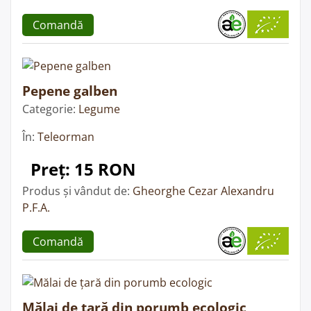
Comandă
Pepene galben
Categorie:
Legume
În:
Teleorman
Preț: 15 RON
Produs și vândut de:
Gheorghe Cezar Alexandru
P.F.A.
Comandă
Mălai de țară din porumb ecologic