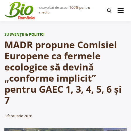
Skip
dezvoltat de asoc.
100% pentru
to
mediu
content
SUBVENȚII & POLITICI
MADR propune Comisiei
Europene ca fermele
ecologice să devină
„conforme implicit”
pentru GAEC 1, 3, 4, 5, 6 și
7
3 februarie 2026