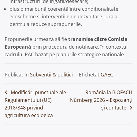
infrastructurii de irigații/desecare;
plus o mai bună coerență între condiționalitate,
ecoscheme și intervențiile de dezvoltare rurală,
pentru a reduce suprapunerile.
Propunerile urmează să fie
transmise către Comisia
Europeană
prin procedura de notificare, în contextul
cadrului PAC bazat pe planurile strategice naționale.
Publicat în
Subvenții & politici
Etichetat
GAEC
Navigare
Modificări punctuale ale
România la BIOFACH
Regulamentului (UE)
Nürnberg 2026 – Expozanți
în
2018/848 privind
și contacte
articole
agricultura ecologică