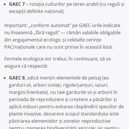
GAEC 7
– rotația culturilor pe teren arabil (cu reguli și
excepții definite național).
Important: „conform automat” pe GAEC-urile indicate
nu înseamnă „fără reguli” — rămân valabile obligațiile
din angajamentul ecologic și celelalte cerințe
PAC/naționale care nu sunt prinse în această listă.
Fermele ecologice vor trebui, în continuare, să se
asigure că respectă:
GAEC 8
, adică mențin elementele de peisaj (ex.
garduri vii, arbori izolați, rigole/șanțuri, iazuri,
margini înierbate), nu taie gardurile vii și arborii în
perioada de reproducere și creștere a păsărilor și
aplică măsuri pentru evitarea răspândirii speciilor de
plante invazive, deoarece scopul standardului este
păstrarea elementelor și zonelor neproductive
pentru creșterea biodiversității agricole; iar pentru