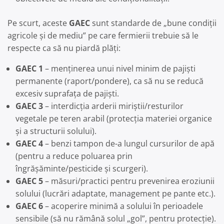
Pe scurt, aceste
GAEC
sunt standarde de „bune condiții
agricole și de mediu” pe care fermierii trebuie să le
respecte ca să nu piardă plăți:
GAEC 1
– menținerea unui nivel minim de pajiști
permanente (raport/pondere), ca să nu se reducă
excesiv suprafața de pajiști.
GAEC 3
– interdicția arderii miriștii/resturilor
vegetale pe teren arabil (protecția materiei organice
și a structurii solului).
GAEC 4
– benzi tampon de-a lungul cursurilor de apă
(pentru a reduce poluarea prin
îngrășăminte/pesticide și scurgeri).
GAEC 5
– măsuri/practici pentru prevenirea eroziunii
solului (lucrări adaptate, management pe pante etc.).
GAEC 6
– acoperire minimă a solului în perioadele
sensibile (să nu rămână solul „gol”, pentru protecție).