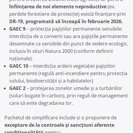
înființarea de noi elemente neproductive
(ex.
perdele forestiere de protecție) există finanțare prin
DR-19, programată să înceapă în februarie 2026.
GAEC 9
– protecția pajiștilor permanente sensibile:
interdicția de a converti sau ara pajiștile permanente
desemnate ca sensibile din punct de vedere ecologic,
inclusiv în situri Natura 2000 (conform definirii
naționale).
GAEC 10
– interdicția arderii vegetației pajiștilor
permanente (regulă anti-incendiere pentru protecția
solului, biodiversității și a habitatelor)
GAEC 2
– protejarea zonelor umede și a turbăriilor
(soluri bogate în carbon), prin reguli de management
care să evite degradarea lor.
Pachetul de simplificare include și o propunere de
exceptare de la controale și sancțiuni aferente
condiționalității
pentru: