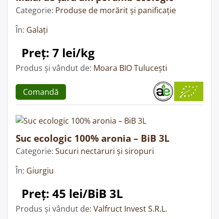
Categorie:
Produse de morărit și panificație
În:
Galați
Preț: 7 lei/kg
Produs și vândut de:
Moara BIO Tulucești
Comandă
Suc ecologic 100% aronia – BiB 3L
Categorie:
Sucuri nectaruri și siropuri
În:
Giurgiu
Preț: 45 lei/BiB 3L
Produs și vândut de:
Valfruct Invest S.R.L.