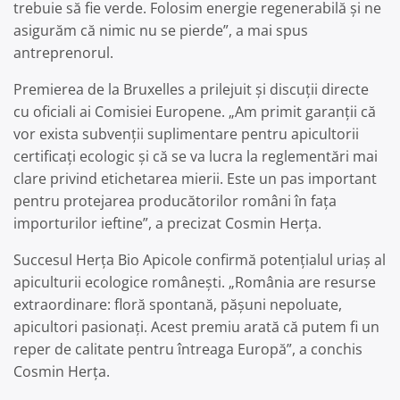
trebuie să fie verde. Folosim energie regenerabilă și ne
asigurăm că nimic nu se pierde”, a mai spus
antreprenorul.
Premierea de la Bruxelles a prilejuit și discuții directe
cu oficiali ai Comisiei Europene. „Am primit garanții că
vor exista subvenții suplimentare pentru apicultorii
certificați ecologic și că se va lucra la reglementări mai
clare privind etichetarea mierii. Este un pas important
pentru protejarea producătorilor români în fața
importurilor ieftine”, a precizat Cosmin Herța.
Succesul Herța Bio Apicole confirmă potențialul uriaș al
apiculturii ecologice românești. „România are resurse
extraordinare: floră spontană, pășuni nepoluate,
apicultori pasionați. Acest premiu arată că putem fi un
reper de calitate pentru întreaga Europă”, a conchis
Cosmin Herța.