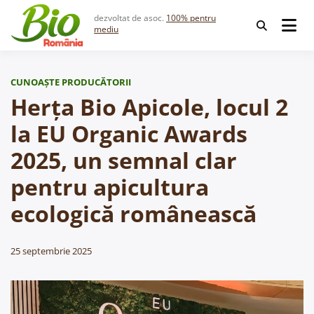
Skip
dezvoltat de asoc.
100% pentru
to
mediu
content
CUNOAȘTE PRODUCĂTORII
Herța Bio Apicole, locul 2
la EU Organic Awards
2025, un semnal clar
pentru apicultura
ecologică românească
25 septembrie 2025