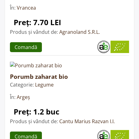
În:
Vrancea
Preț: 7.70 LEI
Produs și vândut de:
Agranoland S.R.L.
Comandă
Porumb zaharat bio
Categorie:
Legume
În:
Argeș
Preț: 1.2 buc
Produs și vândut de:
Cantu Marius Razvan I.I.
Comandă