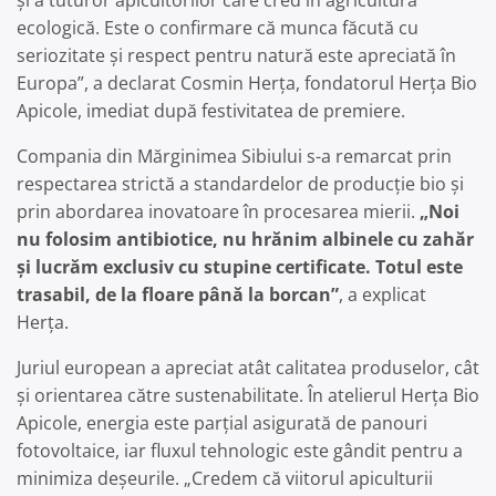
și a tuturor apicultorilor care cred în agricultura
ecologică. Este o confirmare că munca făcută cu
seriozitate și respect pentru natură este apreciată în
Europa”, a declarat Cosmin Herța, fondatorul Herța Bio
Apicole, imediat după festivitatea de premiere.
Compania din Mărginimea Sibiului s-a remarcat prin
respectarea strictă a standardelor de producție bio și
prin abordarea inovatoare în procesarea mierii.
„Noi
nu folosim antibiotice, nu hrănim albinele cu zahăr
și lucrăm exclusiv cu stupine certificate. Totul este
trasabil, de la floare până la borcan”
, a explicat
Herța.
Juriul european a apreciat atât calitatea produselor, cât
și orientarea către sustenabilitate. În atelierul Herța Bio
Apicole, energia este parțial asigurată de panouri
fotovoltaice, iar fluxul tehnologic este gândit pentru a
minimiza deșeurile. „Credem că viitorul apiculturii