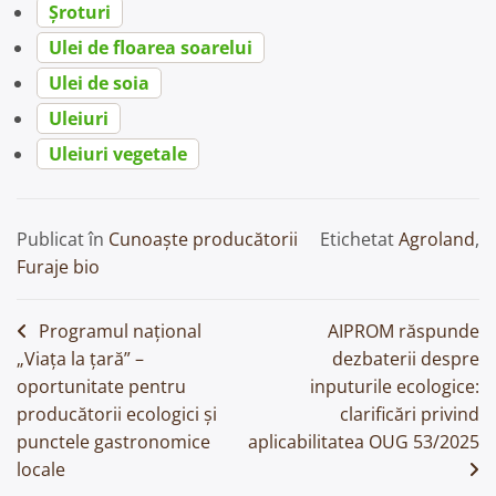
Șroturi
Ulei de floarea soarelui
Ulei de soia
Uleiuri
Uleiuri vegetale
Publicat în
Cunoaște producătorii
Etichetat
Agroland
,
Furaje bio
Navigare
Programul național
AIPROM răspunde
„Viața la țară” –
dezbaterii despre
în
oportunitate pentru
inputurile ecologice:
articole
producătorii ecologici și
clarificări privind
punctele gastronomice
aplicabilitatea OUG 53/2025
locale