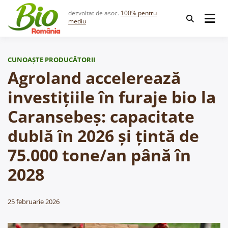
Skip
dezvoltat de asoc.
100% pentru
to
mediu
content
CUNOAȘTE PRODUCĂTORII
Agroland accelerează
investițiile în furaje bio la
Caransebeș: capacitate
dublă în 2026 și țintă de
75.000 tone/an până în
2028
25 februarie 2026