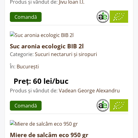
Produs și vândut de:
Jivu Ioan I.I.
Comandă
Suc aronia ecologic BIB 2l
Categorie:
Sucuri nectaruri și siropuri
În:
București
Preț: 60 lei/buc
Produs și vândut de:
Vadean George Alexandru
Comandă
Miere de salcâm eco 950 gr