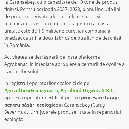
la Caransebeș, cu o capacitate de 10 tone de produs
finit/zi. Pentru perioada 2027–2028, planul include linii
de produse derivate (de tip omlete, sosuri și
maioneze). Investiția comunicată pentru această
unitate este de 1,5 milioane euro, iar compania a
precizat că ar fi a doua fabrică de ouă lichide deschisă
în România.
Activitatea se desfășoară pe fosta platformă
Agrobanat, în imediata apropiere a centurii de ocolire a
Caransebeșului.
În registrul operatorilor ecologici de pe
AgriculturaEcologica.ro
,
Agroland Organic S.R.L.
apare ca operator certificat pentru
procesare furaje
pentru păsări ecologice
în Caransebeș (Caraș-
Severin), cu urm[toarele produse listate în repertoriul
ecologic: