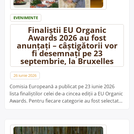
EVENIMENTE
Finaliștii EU Organic
Awards 2026 au fost
anunțați – câștigătorii vor
fi desemnați pe 23
septembrie, la Bruxelles
26 iunie 2026
Comisia Europeană a publicat pe 23 iunie 2026
lista finaliștilor celei de-a cincea ediții a EU Organic
Awards. Pentru fiecare categorie au fost selectate
primele trei proiecte, rezultând 21 de finaliști din
12 țări membre ale Uniunii Europene. Câștigătorii
celor șapte premii vor fi anunțați la Bruxelles, pe
23 septembrie 2026, în cadrul evenimentelor care