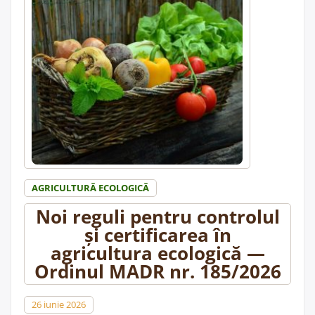
…
Cite;te mai departe
„Finaliștii
EU
Organic
Awards
2026
au
fost
anunțați
–
câștigătorii
vor
fi
desemnați
pe
23
septembrie,
AGRICULTURĂ ECOLOGICĂ
la
Bruxelles”
Noi reguli pentru controlul
și certificarea în
agricultura ecologică —
Ordinul MADR nr. 185/2026
26 iunie 2026