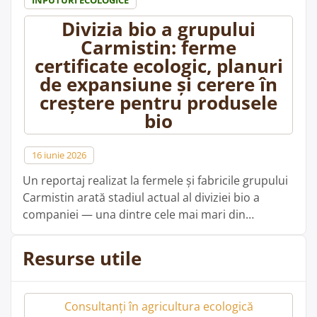
nr.
185/2026”
Divizia bio a grupului
Carmistin: ferme
certificate ecologic, planuri
de expansiune și cerere în
creștere pentru produsele
bio
16 iunie 2026
Un reportaj realizat la fermele și fabricile grupului
Carmistin arată stadiul actual al diviziei bio a
companiei — una dintre cele mai mari din
industria alimentară românească — și planurile
sale de extindere. Fermele ecologice certificate La
Resurse utile
Urși, comuna Leleasca (Olt), funcționează o fermă
ecologică certificată, unde aproape 10.000 de
păsări sunt crescute în șase …
Consultanți în agricultura ecologică