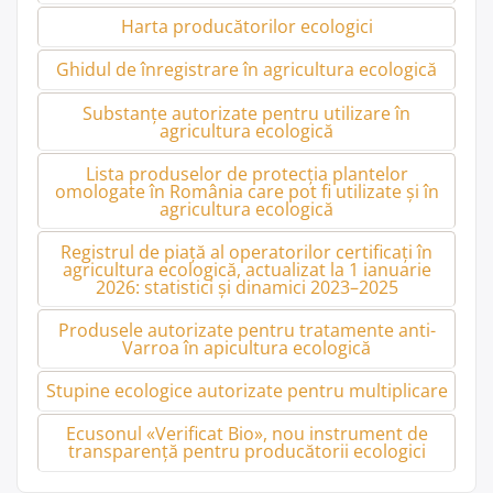
Cite;te mai departe
„Divizia
Harta producătorilor ecologici
bio
a
Ghidul de înregistrare în agricultura ecologică
grupului
Carmistin:
ferme
Substanțe autorizate pentru utilizare în
certificate
agricultura ecologică
ecologic,
planuri
Lista produselor de protecția plantelor
de
omologate în România care pot fi utilizate și în
expansiune
agricultura ecologică
și
cerere
în
Registrul de piață al operatorilor certificați în
creștere
agricultura ecologică, actualizat la 1 ianuarie
pentru
2026: statistici și dinamici 2023–2025
produsele
bio”
Produsele autorizate pentru tratamente anti-
Varroa în apicultura ecologică
Stupine ecologice autorizate pentru multiplicare
Ecusonul «Verificat Bio», nou instrument de
transparență pentru producătorii ecologici