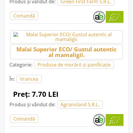
Produs și vândut de:
Green First Farm S.R.L.
Comandă
Malai Superior ECO/ Gustul autentic
al mamaligii.
Categorie:
Produse de morărit și panificație
În:
Vrancea
Preț: 7.70 LEI
Produs și vândut de:
Agranoland S.R.L.
Comandă